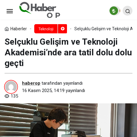
Gölyazı dünyanın “dijital
billboard”unda
Paylaş
Yorum Yap
Haberler
Selçuklu Gelişim ve Teknoloji Aka
Teknoloji
Selçuklu Gelişim ve Teknoloji
Akademisi’nde ara tatil dolu dolu
geçti
haberop
tarafından yayınlandı
16 Kasım 2025, 14:19
yayınlandı
135