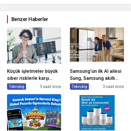
Benzer Haberler
Küçük işletmeler büyük
Samsung’un ilk AI ailesi
siber risklerle karşı
Sung, Samsung akıllı
karşıya
yaşam deneyimini
Teknoloji
3 saat önce
Teknoloji
3 saat önce
ekranlara taşıyor