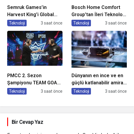
Semruk Games’in
Bosch Home Comfort
Harvest King’i Global
Group’tan İleri Teknoloji
Pazarda Oyuncularla
Hava Temizleme
Teknoloji
3 saat önce
Teknoloji
3 saat önce
Buluştu!
Cihazları
PMCC 2. Sezon
Dünyanın en ince ve en
Şampiyonu TEAM GOAT
güçlü katlanabilir amiral
Oldu
gemisi HONOR Magic V6
Teknoloji
3 saat önce
Teknoloji
3 saat önce
Türkiye’de
Bir Cevap Yaz