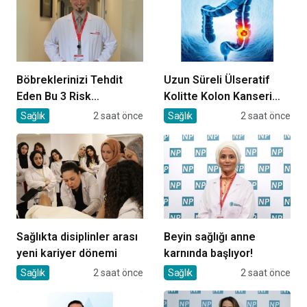
Böbreklerinizi Tehdit
Uzun Süreli Ülseratif
Eden Bu 3 Risk
Kolitte Kolon Kanseri
Faktörüne Dikkat!
Riski Artıyor mu?
Sağlık
2 saat önce
Sağlık
2 saat önce
Sağlıkta disiplinler arası
Beyin sağlığı anne
yeni kariyer dönemi
karnında başlıyor!
Sağlık
2 saat önce
Sağlık
2 saat önce