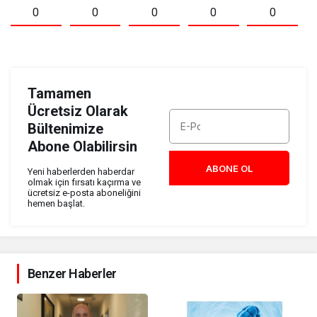
0
0
0
0
0
Tamamen
Ücretsiz Olarak
Bültenimize
Abone Olabilirsin
ABONE OL
Yeni haberlerden haberdar
olmak için fırsatı kaçırma ve
ücretsiz e-posta aboneliğini
hemen başlat.
Benzer Haberler