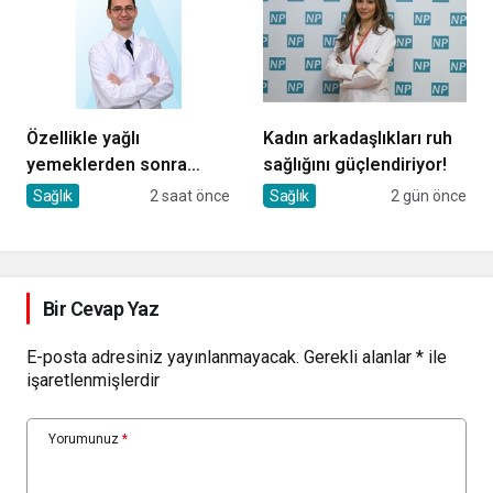
Özellikle yağlı
Kadın arkadaşlıkları ruh
yemeklerden sonra
sağlığını güçlendiriyor!
başlıyorsa, gecikmeyin
Sağlık
2 saat önce
Sağlık
2 gün önce
Bir Cevap Yaz
E-posta adresiniz yayınlanmayacak.
Gerekli alanlar
*
ile
işaretlenmişlerdir
Yorumunuz
*