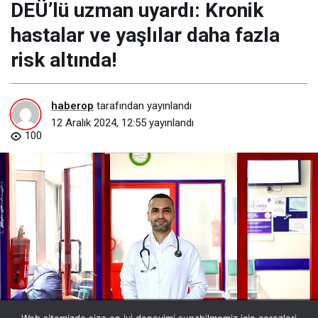
DEÜ’lü uzman uyardı: Kronik
hastalar ve yaşlılar daha fazla
risk altında!
haberop
tarafından yayınlandı
12 Aralık 2024, 12:55
yayınlandı
100
deulu-uzman-uyardi-kronik-hastalar-ve-yaslilar-daha-fazla-risk-