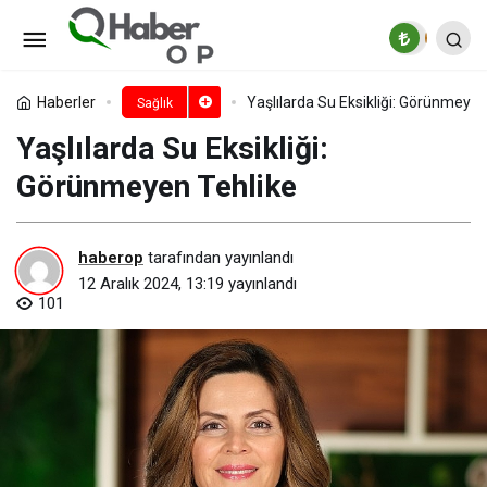
DEÜ’lü uzman uyardı: Kronik
hastalar ve yaşlılar daha fazla risk altında!
Paylaş
Yorum Yap
Haberler
Yaşlılarda Su Eksikliği: Görünmeyen
Sağlık
Yaşlılarda Su Eksikliği:
Görünmeyen Tehlike
haberop
tarafından yayınlandı
12 Aralık 2024, 13:19
yayınlandı
101