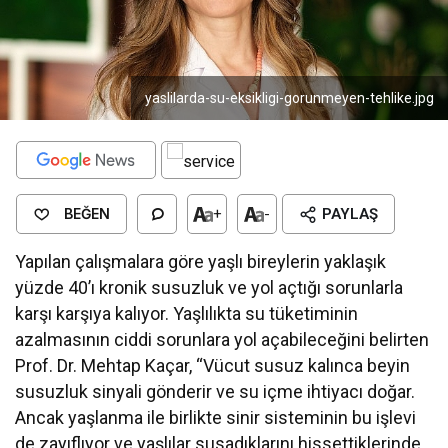
yaslilarda-su-eksikligi-gorunmeyen-tehlike.jpg
BEĞEN
+
-
PAYLAŞ
Yapılan çalışmalara göre yaşlı bireylerin yaklaşık
yüzde 40’ı kronik susuzluk ve yol açtığı sorunlarla
karşı karşıya kalıyor. Yaşlılıkta su tüketiminin
azalmasının ciddi sorunlara yol açabileceğini belirten
Prof. Dr. Mehtap Kaçar, “Vücut susuz kalınca beyin
susuzluk sinyali gönderir ve su içme ihtiyacı doğar.
Ancak yaşlanma ile birlikte sinir sisteminin bu işlevi
de zayıflıyor ve yaşlılar susadıklarını hissettiklerinde,