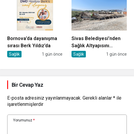
Bornova’da dayanışma
Sivas Belediyesi’nden
sırası Berk Yıldız’da
Sağlık Altyapısını
Güçlendirecek Yatırım
Sağlık
1 gün önce
Sağlık
1 gün önce
Bir Cevap Yaz
E-posta adresiniz yayınlanmayacak.
Gerekli alanlar
*
ile
işaretlenmişlerdir
Yorumunuz
*