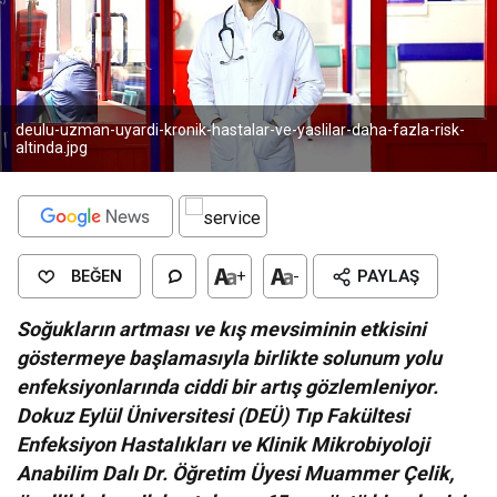
deulu-uzman-uyardi-kronik-hastalar-ve-yaslilar-daha-fazla-risk-
altinda.jpg
BEĞEN
+
-
PAYLAŞ
Soğukların artması ve kış mevsiminin etkisini
göstermeye başlamasıyla birlikte solunum yolu
enfeksiyonlarında ciddi bir artış gözlemleniyor.
Dokuz Eylül Üniversitesi (DEÜ) Tıp Fakültesi
Enfeksiyon Hastalıkları ve Klinik Mikrobiyoloji
Anabilim Dalı Dr. Öğretim Üyesi Muammer Çelik,