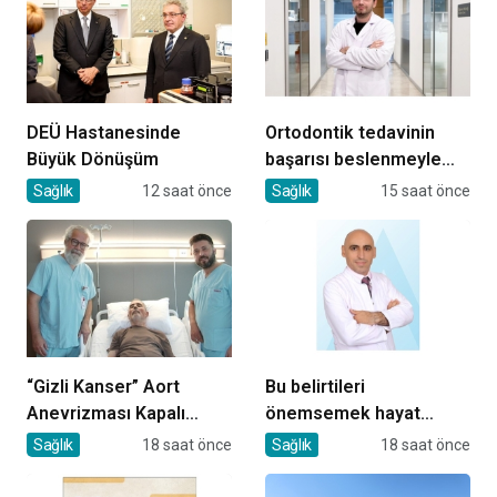
DEÜ Hastanesinde
Ortodontik tedavinin
Büyük Dönüşüm
başarısı beslenmeyle
başlar!
Sağlık
12 saat önce
Sağlık
15 saat önce
“Gizli Kanser” Aort
Bu belirtileri
Anevrizması Kapalı
önemsemek hayat
Yöntemle Tedavi Edildi
kurtarıyor
Sağlık
18 saat önce
Sağlık
18 saat önce