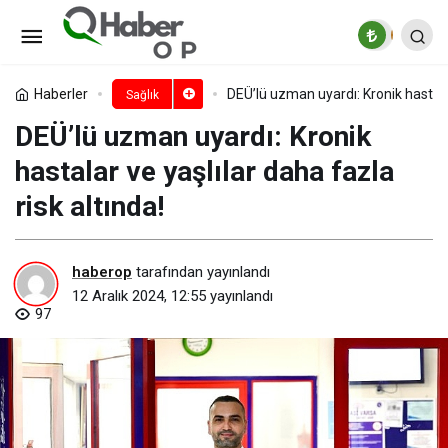
Tiroit problemleri kalbi olumsuz
etkileyebilir
Paylaş
Yorum Yap
Haberler
DEÜ’lü uzman uyardı: Kronik hastalar
Sağlık
DEÜ’lü uzman uyardı: Kronik
hastalar ve yaşlılar daha fazla
risk altında!
haberop
tarafından yayınlandı
12 Aralık 2024, 12:55
yayınlandı
97