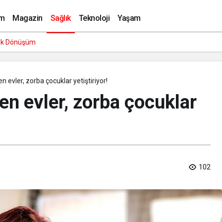
yor!
m
Magazin
Sağlık
Teknoloji
Yaşam
rlu İsmail Aynı Filmde Buluştu! ‘Kozalak Devri’ 7 Ağustos’ta Vizyonda
n evler, zorba çocuklar yetiştiriyor!
en evler, zorba çocuklar
102