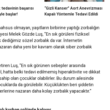
 tedavinin başarısı
“Gizli Kanser” Aort Anevrizması
le başlar!
Kapalı Yöntemle Tedavi Edildi
mahsus olmayan, yaşıtların birbirine yaptığı zorbalığın
 Üyesi Melek Gözde Luş, “En sık görüleni fiziksel
dediğimiz sözel zorbalık da var. İnternetin
azaran daha yeni bir kavram olarak siber zorbalık
tiren Luş, “En sık görünen sebepler arasında
l, hatta belki tedavi edilmemiş hiperaktivite ve dikkat
a sahip olan çocuklar olabilirler. Bu durum ailesinde
çocuklarda da görülebilir. Küçüklükten beri şiddetin
erlerine nazaran daha kolay zorbalık yapacaktır.”
lı kurban rolünde kalıyor