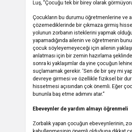
Luş, “Çocuğu tek bir birey olarak görmüyoru
Çocukların bu durumu öğretmenlerine ve ai
çözemediklerinde bir çıkmaza girmiş hisse
yolunun zorbanın isteklerini yapmak olduğu
yapamadığında ailenin ve öğretmenin bunu
çocuk söyleyemeyeceği için ailenin yaklaş
anlatması için bir zemin hazırlama şeklinde
sonra ki yaklaşımlar da yine çocuğun lehin
suçlamamak gerekir. ‘Sen de bir şey mi ya
devreye girmesi ve özellikle fiziksel bir
hissetmesi açısından çok önemli. Eğer ço
bununla baş etme adımını atar.”
Ebeveynler de yardım almayı öğrenmeli
Zorbalık yapan çocuğun ebeveynlerinin, zo
kabullenmesinin önemli olduğuna dikkat çek