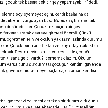
z, çocuk tek başına pek bir şey yapamayabilir.” dedi.
lelerine söyleyemeyeceğini, kendi başlarına da
deceklerini vurgulayan Luş, “Buradan çıkmanın tek
nu düşünebilirler. Çocuk tek başına bir şey
n farkına vararak devreye girmesi önemli. Çünkü
ımı, öğretmenlerin ve okulun yaklaşımı aslında durumu
 olur. Çocuk bunu anlattıktan ve olay ortaya çıktıktan
e olmalı. Destekleyici olmak ve kesinlikle çocuğu
ptın ki sana geldi vurdu?’ dememek lazım. Okulun
 durum varsa bunu durdurması çocuğun kendini güvende
cuk güvende hissetmeye başlarsa, o zaman kendisi
rbalığın tedavi edilmesi gereken bir durum olduğunu
en Dr. Öğr. Üyesi Melek Gözde Luş, “Dürtüselliğin