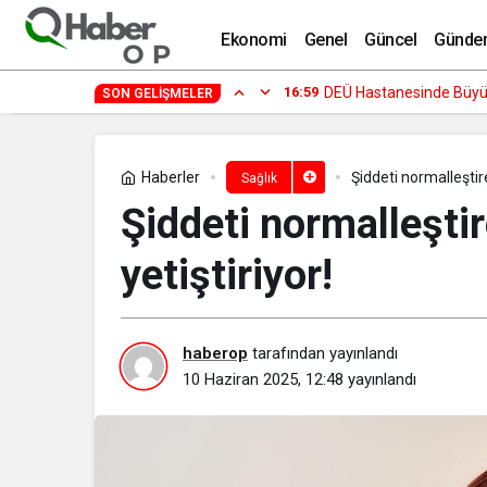
Her 6 Çiftten 1’i Kısırlık Problemi Yaşı
Ekonomi
Genel
Güncel
Günde
14:29
Fenomen İsimler ve Tivo
SON GELIŞMELER
Haberler
Şiddeti normalleştire
Sağlık
Şiddeti normalleştir
yetiştiriyor!
haberop
tarafından yayınlandı
10 Haziran 2025, 12:48
yayınlandı