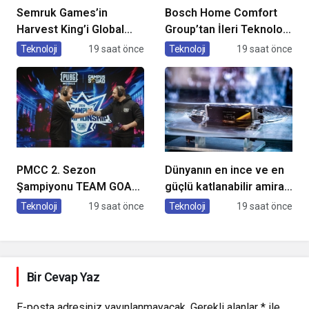
Semruk Games’in
Bosch Home Comfort
Harvest King’i Global
Group’tan İleri Teknoloji
Pazarda Oyuncularla
Hava Temizleme
Teknoloji
19 saat önce
Teknoloji
19 saat önce
Buluştu!
Cihazları
PMCC 2. Sezon
Dünyanın en ince ve en
Şampiyonu TEAM GOAT
güçlü katlanabilir amiral
Oldu
gemisi HONOR Magic V6
Teknoloji
19 saat önce
Teknoloji
19 saat önce
Türkiye’de
Bir Cevap Yaz
E-posta adresiniz yayınlanmayacak.
Gerekli alanlar
*
ile