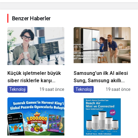
Benzer Haberler
Küçük işletmeler büyük
Samsung’un ilk AI ailesi
siber risklerle karşı
Sung, Samsung akıllı
karşıya
yaşam deneyimini
Teknoloji
19 saat önce
Teknoloji
19 saat önce
ekranlara taşıyor