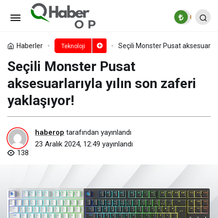
Yılbaşı İçin Sevdiklerinize Mısır
Piramitlerine Sanal Bir Yolculuk Hediye
Paylaş
Yorum Yap
Haberler
Seçili Monster Pusat aksesuarlarıy
Teknoloji
Seçili Monster Pusat
Edin
aksesuarlarıyla yılın son zaferi
yaklaşıyor!
haberop
tarafından yayınlandı
23 Aralık 2024, 12:49
yayınlandı
138