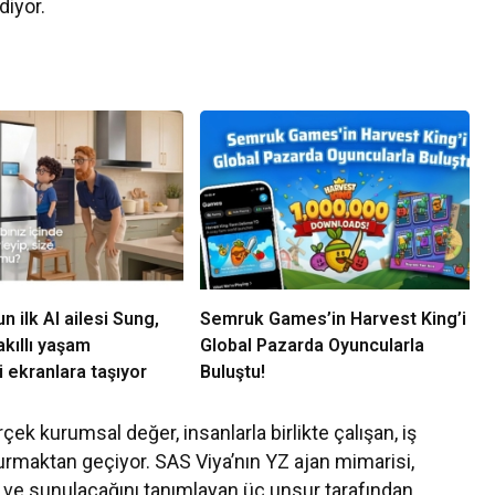
diyor.
 ilk AI ailesi Sung,
Semruk Games’in Harvest King’i
kıllı yaşam
Global Pazarda Oyuncularla
 ekranlara taşıyor
Buluştu!
ek kurumsal değer, insanlarla birlikte çalışan, iş
uşturmaktan geçiyor. SAS Viya’nın YZ ajan mimarisi,
ı ve sunulacağını tanımlayan üç unsur tarafından