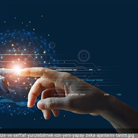
ize-ve-seffaf-yurutebilmek-icin-yeni-yapay-zeka-ajanlarini-tanitti.jpg