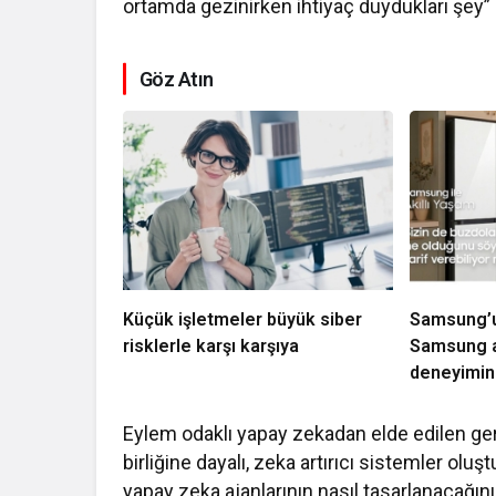
ortamda gezinirken ihtiyaç duydukları şey” 
Göz Atın
Küçük işletmeler büyük siber
Samsung’un
risklerle karşı karşıya
Samsung a
deneyimini
Eylem odaklı yapay zekadan elde edilen gerç
birliğine dayalı, zeka artırıcı sistemler ol
yapay zeka ajanlarının nasıl tasarlanacağın