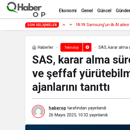
Kulak içi ku
Ekonomi
Genel
Güncel
Günde
15:15
Samsung’un ilk AI ailes
SON GELIŞMELER
Haberler
SAS, karar alma s
Teknoloji
zekâ ajanlarını tan
SAS, karar alma süre
ve şeffaf yürütebil
ajanlarını tanıttı
haberop
tarafından yayınlandı
26 Mayıs 2025, 10:32
yayınlandı