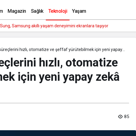
laklık trendi büyüyor: Talep bir yılda 8 kat arttı!
m
Magazin
Sağlık
Teknoloji
Yaşam
i Sung, Samsung akıllı yaşam deneyimini ekranlara taşıyor
üreçlerini hızlı, otomatize ve şeffaf yürütebilmek için yeni yapay
ıttı
çlerini hızlı, otomatize
mek için yeni yapay zekâ
85