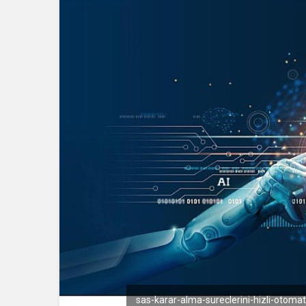
sas-karar-alma-sureclerini-hizli-otomat