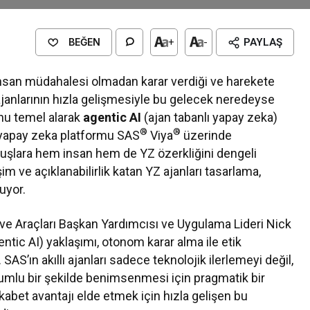
BEĞEN
+
-
PAYLAŞ
insan müdahalesi olmadan karar verdiği ve harekete
ajanlarının hızla gelişmesiyle bu gelecek neredeyse
nu temel alarak
agentic AI
(ajan tabanlı yapay zeka)
®
®
ve yapay zeka platformu SAS
Viya
üzerinde
uluşlara hem insan hem de YZ özerkliğini dengeli
m ve açıklanabilirlik katan YZ ajanları tasarlama,
uyor.
ve Araçları Başkan Yardımcısı ve Uygulama Lideri Nick
ntic AI) yaklaşımı, otonom karar alma ile etik
SAS’ın akıllı ajanları sadece teknolojik ilerlemeyi değil,
mlu bir şekilde benimsenmesi için pragmatik bir
abet avantajı elde etmek için hızla gelişen bu