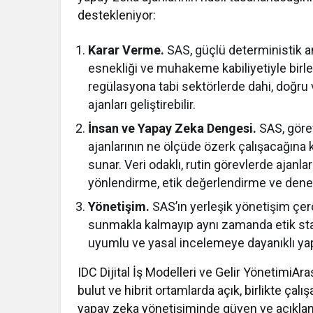
destekleniyor:
Karar Verme.
SAS, güçlü deterministik an
esnekliği ve muhakeme kabiliyetiyle birle
regülasyona tabi sektörlerde dahi, doğru 
ajanları geliştirebilir.
İnsan ve Yapay Zeka Dengesi.
SAS, görev
ajanlarının ne ölçüde özerk çalışacağına
sunar. Veri odaklı, rutin görevlerde ajanl
yönlendirme, etik değerlendirme ve deneti
Yönetişim.
SAS’ın yerleşik yönetişim çer
sunmakla kalmayıp aynı zamanda etik standa
uyumlu ve yasal incelemeye dayanıklı yapa
IDC Dijital İş Modelleri ve Gelir YönetimiA
bulut ve hibrit ortamlarda açık, birlikte çal
yapay zeka yönetişiminde güven ve açıklanabi