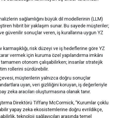
alizlerin sağlamlığını büyük dil modellerinin (LLM)
ştiren hibrit bir yaklaşım sunar. Bu sayede müşteriler;
ve güvenilir sonuçlar veren, iş kurallarına uygun YZ
 karmaşıklığı, risk düzeyi ve iş hedeflerine göre YZ
 karar vermek için kuruma özel yapılandırma imkânı
ar tamamen otonom çalışabilirken; insanlar stratejik
m rollerini sürdürebilir.
çevesi, müşterilerin yalnızca doğru sonuçlar
rtlara uyan, veri gizliliğini koruyan, iş değerleriyle
y zeka aracıları oluşturmasına olanak tanır.
raştırma Direktörü Tiffany McCormick, “Kurumlar çoklu
ışabilir yapay zeka ekosistemlerine doğru evrildikçe,
lirlik, teknoloji sağlayıcıları arasında temel