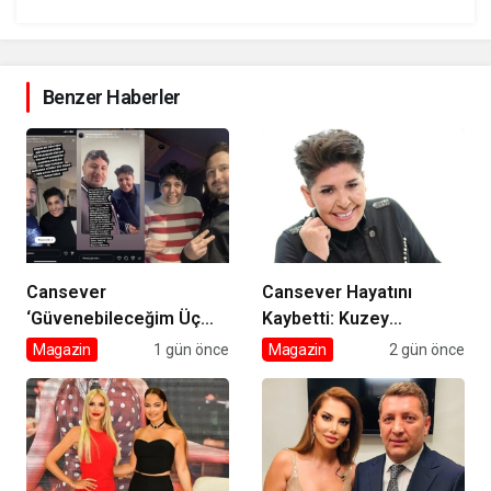
Benzer Haberler
Cansever
Cansever Hayatını
‘Güvenebileceğim Üç
Kaybetti: Kuzey
İnsandan Biri’ Demişti:
Makedonya’da Toprağa
Magazin
1 gün önce
Magazin
2 gün önce
Mahmut Görgen’den
Verilecek
Cansever’e Duygusal
Veda