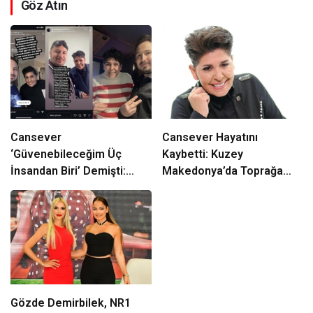
Göz Atın
Cansever
Cansever Hayatını
‘Güvenebileceğim Üç
Kaybetti: Kuzey
İnsandan Biri’ Demişti:
Makedonya’da Toprağa
Mahmut Görgen’den
Verilecek
Cansever’e Duygusal Veda
Gözde Demirbilek, NR1