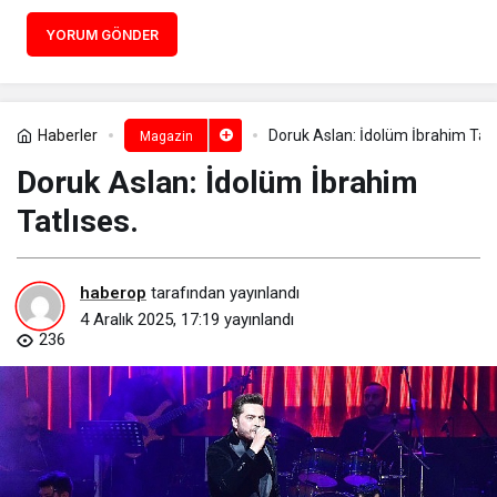
YORUM GÖNDER
Haberler
Doruk Aslan: İdolüm İbrahim Tatl
Magazin
Doruk Aslan: İdolüm İbrahim
Tatlıses.
haberop
tarafından yayınlandı
4 Aralık 2025, 17:19
yayınlandı
236