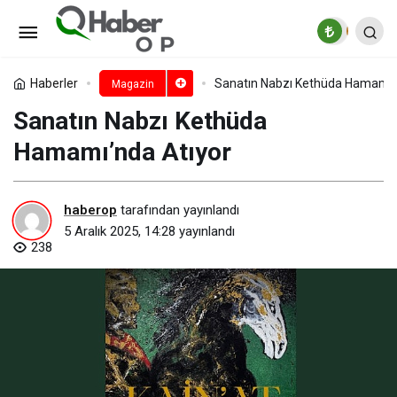
Doruk Aslan: İdolüm İbrahim
Tatlıses.
Paylaş
Yorum Yap
Haberler
Sanatın Nabzı Kethüda Hamamı’
Magazin
Sanatın Nabzı Kethüda
Hamamı’nda Atıyor
haberop
tarafından yayınlandı
5 Aralık 2025, 14:28
yayınlandı
238