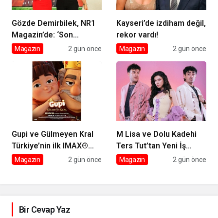
Gözde Demirbilek, NR1
Kayseri’de izdiham değil,
Magazin’de: ‘Son
rekor vardı!
assolist olarak var
Magazin
2 gün önce
Magazin
2 gün önce
olacağım!’
Gupi ve Gülmeyen Kral
M Lisa ve Dolu Kadehi
Türkiye’nin ilk IMAX®
Ters Tut’tan Yeni İş
animasyon filmi oluyor
Birliği: Vişne
Magazin
2 gün önce
Magazin
2 gün önce
Bir Cevap Yaz