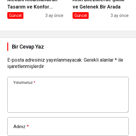
Tasarım ve Konfor
ve Gelenek Bir Arada
Dengesi
Güncel
3 ay önce
Güncel
3 ay önce
Bir Cevap Yaz
E-posta adresiniz yayınlanmayacak.
Gerekli alanlar
*
ile
işaretlenmişlerdir
Yorumunuz
*
Adınız
*