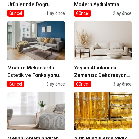
Ürünlerinde Doğru
Modern Aydınlatma
Tedarik
Seçimleri
Güncel
1 ay önce
Güncel
2 ay önce
Modern Mekanlarda
Yaşam Alanlarında
Estetik ve Fonksiyonun
Zamansız Dekorasyon
Dengesi
Rehberi
Güncel
3 ay önce
Güncel
3 ay önce
Mekânı Anlamlandıran
Altın Bileziklerde Şıklık