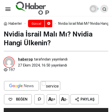
AMD İsrail Malı Mı? AMD Hangi
Ülkenin?
Paylaş
Yorum Yap
Haberler
Nvidia İsrail Malı Mı? Nvidia Hangi 
Güncel
Nvidia İsrail Malı Mı? Nvidia
Hangi Ülkenin?
haberop
tarafından yayınlandı
27 Ekim 2024, 16:50
yayınlandı
197
BEĞEN
+
-
PAYLAŞ