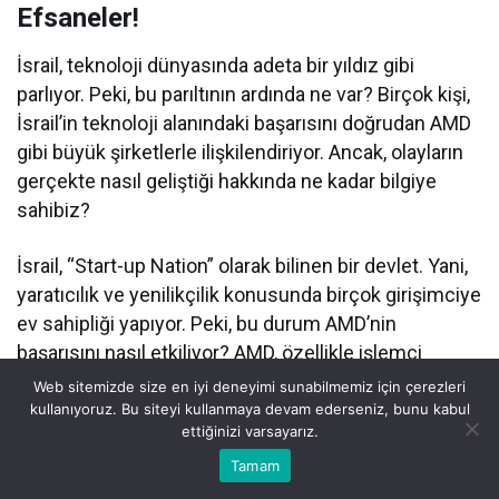
Efsaneler!
İsrail, teknoloji dünyasında adeta bir yıldız gibi
parlıyor. Peki, bu parıltının ardında ne var? Birçok kişi,
İsrail’in teknoloji alanındaki başarısını doğrudan AMD
gibi büyük şirketlerle ilişkilendiriyor. Ancak, olayların
gerçekte nasıl geliştiği hakkında ne kadar bilgiye
sahibiz?
İsrail, “Start-up Nation” olarak bilinen bir devlet. Yani,
yaratıcılık ve yenilikçilik konusunda birçok girişimciye
ev sahipliği yapıyor. Peki, bu durum AMD’nin
başarısını nasıl etkiliyor? AMD, özellikle işlemci
teknolojisinde öne çıkan bir firma. İsrail’deki Ar-Ge
Web sitemizde size en iyi deneyimi sunabilmemiz için çerezleri
merkezleri, şirketin verdiği yenilikçi ürün geliştirme
kullanıyoruz. Bu siteyi kullanmaya devam ederseniz, bunu kabul
ettiğinizi varsayarız.
mücadelesinde kritik bir rol oynuyor. Yani, bu noktada
Bu web sitesinde en iyi deneyimi yaşamanızı sağlamak için
Tamam
İsrail’in etkisi yadsınamaz.
Anasayfa
Akış
Eczaneler
Trafik
Kabul
çerezler kullanılmaktadır.