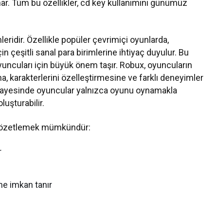
unar. Tüm bu özellikler, cd key kullanımını günümüz
leridir. Özellikle popüler çevrimiçi oyunlarda,
in çeşitli sanal para birimlerine ihtiyaç duyulur. Bu
uncuları için büyük önem taşır. Robux, oyuncuların
na, karakterlerini özelleştirmesine ve farklı deneyimler
i sayesinde oyuncular yalnızca oyunu oynamakla
luşturabilir.
de özetlemek mümkündür:
r
ne imkan tanır