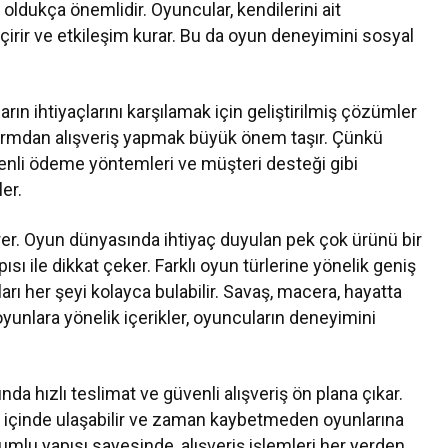
n oldukça önemlidir. Oyuncular, kendilerini ait
eçirir ve etkileşim kurar. Bu da oyun deneyimini sosyal
rın ihtiyaçlarını karşılamak için geliştirilmiş çözümler
formdan alışveriş yapmak büyük önem taşır. Çünkü
üvenli ödeme yöntemleri ve müşteri desteği gibi
er.
er. Oyun dünyasında ihtiyaç duyulan pek çok ürünü bir
sı ile dikkat çeker. Farklı oyun türlerine yönelik geniş
rı her şeyi kolayca bulabilir. Savaş, macera, hayatta
 oyunlara yönelik içerikler, oyuncuların deneyimini
da hızlı teslimat ve güvenli alışveriş ön plana çıkar.
ler içinde ulaşabilir ve zaman kaybetmeden oyunlarına
mlu yapısı sayesinde, alışveriş işlemleri her yerden