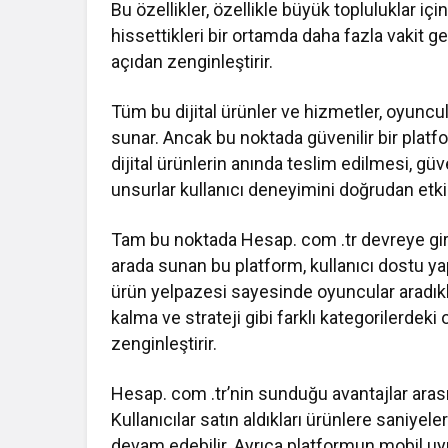
Bu özellikler, özellikle büyük topluluklar içi
hissettikleri bir ortamda daha fazla vakit g
açıdan zenginleştirir.
Tüm bu dijital ürünler ve hizmetler, oyuncula
sunar. Ancak bu noktada güvenilir bir plat
dijital ürünlerin anında teslim edilmesi, g
unsurlar kullanıcı deneyimini doğrudan etkil
Tam bu noktada Hesap. com .tr devreye gir
arada sunan bu platform, kullanıcı dostu yapı
ürün yelpazesi sayesinde oyuncular aradıkla
kalma ve strateji gibi farklı kategorilerdeki
zenginleştirir.
Hesap. com .tr’nin sunduğu avantajlar arasın
Kullanıcılar satın aldıkları ürünlere saniye
devam edebilir. Ayrıca platformun mobil uyu