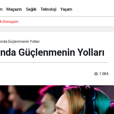
leşim Artırma
m
Magazin
Sağlık
Teknoloji
Yaşam
rlu İsmail Aynı Filmde Buluştu! ‘Kozalak Devri’ 7 Ağustos’ta Vizyonda
sında Güçlenmenin Yolları
ında Güçlenmenin Yolları
1.084