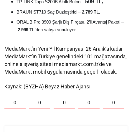
509 TL,
TP-LINK Tapo S200B Akıllı Buton –
BRAUN ST710 Saç Düzleştirici –
2.789 TL,
ORAL B Pro 3900 Şarjlı Diş Fırçası, 2’li Avantaj Paketi –
2.999 TL’
den satışa sunuluyor.
MediaMarkt’ın Yeni Yıl Kampanyası 26 Aralık’a kadar
MediaMarkt’ın Türkiye genelindeki 101 mağazasında,
online alışveriş sitesi mediamarkt.com.tr’de ve
MediaMarkt mobil uygulamasında geçerli olacak.
Kaynak: (BYZHA) Beyaz Haber Ajansı
0
0
0
0
0