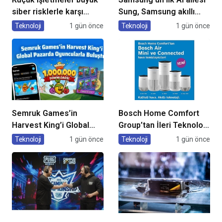
siber risklerle karşı
Sung, Samsung akıllı
karşıya
yaşam deneyimini
Teknoloji
1 gün önce
Teknoloji
1 gün önce
ekranlara taşıyor
Semruk Games’in
Bosch Home Comfort
Harvest King’i Global
Group’tan İleri Teknoloji
Pazarda Oyuncularla
Hava Temizleme
Teknoloji
1 gün önce
Teknoloji
1 gün önce
Buluştu!
Cihazları