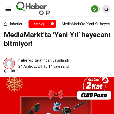
HONOR’dan sektöre yön veren
katlanabilir teknoloji: Magic V3
Paylaş
Yorum Yap
Haberler
MediaMarkt’ta ‘Yeni Yıl’ heyecanı
Teknoloji
MediaMarkt’ta ‘Yeni Yıl’ heyecanı
bitmiyor!
haberop
tarafından yayınlandı
24 Aralık 2024, 16:14
yayınlandı
108