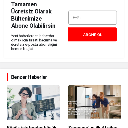
Tamamen
Ücretsiz Olarak
Bültenimize
Abone Olabilirsin
ABONE OL
Yeni haberlerden haberdar
olmak için fırsatı kaçırma ve
ücretsiz e-posta aboneliğini
hemen başlat.
Benzer Haberler
Küçük işletmeler büyük
Samsung’un ilk AI ailesi