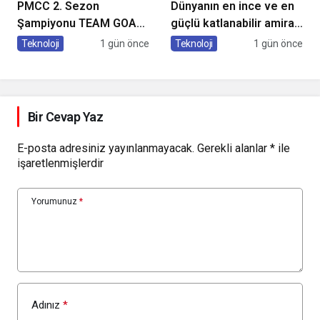
PMCC 2. Sezon
Dünyanın en ince ve en
Şampiyonu TEAM GOAT
güçlü katlanabilir amiral
Oldu
gemisi HONOR Magic V6
Teknoloji
1 gün önce
Teknoloji
1 gün önce
Türkiye’de
Bir Cevap Yaz
E-posta adresiniz yayınlanmayacak.
Gerekli alanlar
*
ile
işaretlenmişlerdir
Yorumunuz
*
Adınız
*