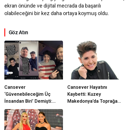
ekran önünde ve dijital mecrada da başarılı
olabileceğini bir kez daha ortaya koymuş oldu.
Göz Atın
Cansever
Cansever Hayatını
‘Güvenebileceğim Üç
Kaybetti: Kuzey
İnsandan Biri’ Demişti:
Makedonya’da Toprağa
Mahmut Görgen’den
Verilecek
Cansever’e Duygusal Veda