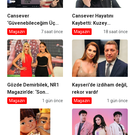
Cansever
Cansever Hayatını
‘Güvenebileceğim Üç
Kaybetti: Kuzey
İnsandan Biri’ Demişti:
Makedonya’da Toprağa
Magazin
7 saat önce
Magazin
18 saat önce
Mahmut Görgen’den
Verilecek
Cansever’e Duygusal
Veda
Gözde Demirbilek, NR1
Kayseri’de izdiham değil,
Magazin’de: ‘Son
rekor vardı!
assolist olarak var
Magazin
1 gün önce
Magazin
1 gün önce
olacağım!’