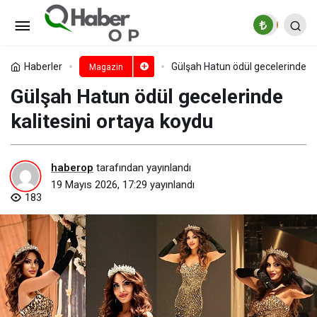
Arabesk müziğin efsane ruhunu
yaşatıyor
Paylaş
Yorum Yap
Haberler
Gülşah Hatun ödül gecelerinde ka
Magazin
Gülşah Hatun ödül gecelerinde
kalitesini ortaya koydu
haberop
tarafından yayınlandı
19 Mayıs 2026, 17:29
yayınlandı
183