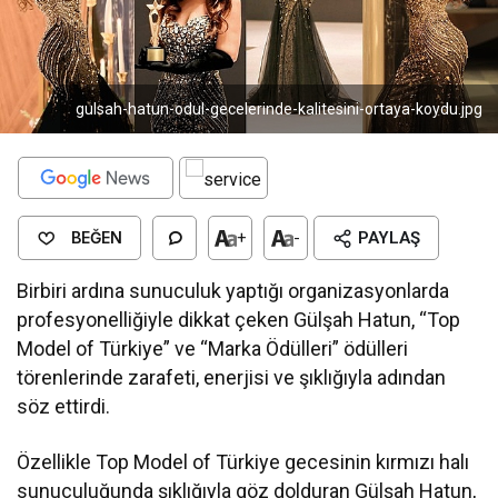
gulsah-hatun-odul-gecelerinde-kalitesini-ortaya-koydu.jpg
BEĞEN
+
-
PAYLAŞ
Birbiri ardına sunuculuk yaptığı organizasyonlarda
profesyonelliğiyle dikkat çeken Gülşah Hatun, “Top
Model of Türkiye” ve “Marka Ödülleri” ödülleri
törenlerinde zarafeti, enerjisi ve şıklığıyla adından
söz ettirdi.
Özellikle Top Model of Türkiye gecesinin kırmızı halı
sunuculuğunda şıklığıyla göz dolduran Gülşah Hatun,