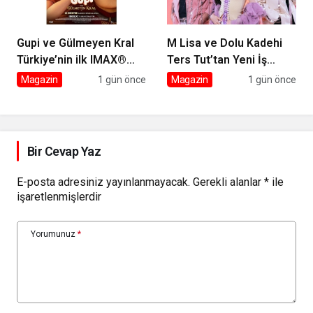
Gupi ve Gülmeyen Kral
M Lisa ve Dolu Kadehi
Türkiye’nin ilk IMAX®
Ters Tut’tan Yeni İş
animasyon filmi oluyor
Birliği: Vişne
Magazin
1 gün önce
Magazin
1 gün önce
Bir Cevap Yaz
E-posta adresiniz yayınlanmayacak.
Gerekli alanlar
*
ile
işaretlenmişlerdir
Yorumunuz
*