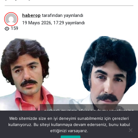
haberop
tarafından yayınlandı
19 Mayıs 2026, 17:29
yayınlandı
159
arabesk-muzigin-efsane-ruhunu-yasatiyor.jpg
Web sitemizde size en iyi deneyimi sunabilmemiz için çerezleri
kullanıyoruz. Bu siteyi kullanmaya devam ederseniz, bunu kabul
ettiğinizi varsayarız.