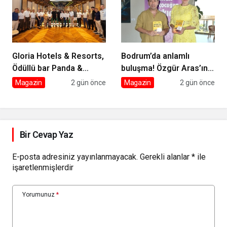
Gloria Hotels & Resorts,
Bodrum’da anlamlı
Ödüllü bar Panda &
buluşma! Özgür Aras’ın
Sons ile unutulmaz bir
çok konuşulan kitabı
Magazin
2 gün önce
Magazin
2 gün önce
Miksoloji Gecesine İmza
yeni baskısını Titanic
Attı
Luxury Collection
Bodrum’da kutladı
Bir Cevap Yaz
E-posta adresiniz yayınlanmayacak.
Gerekli alanlar
*
ile
işaretlenmişlerdir
Yorumunuz
*