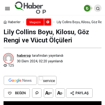
Mia Khalifa Kimdir? Mia Khalifa
Gençliği
Paylaş
Yorum Yap
Haberler
Lily Collins Boyu, Kilosu, Göz Ren
Magazin
Lily Collins Boyu, Kilosu, Göz
Rengi ve Vücut Ölçüleri
haberop
tarafından yayınlandı
30 Ekim 2024, 02:20
yayınlandı
125
BEĞEN
+
-
PAYLAŞ