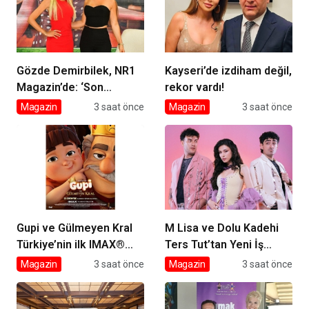
Gözde Demirbilek, NR1
Kayseri’de izdiham değil,
Magazin’de: ‘Son
rekor vardı!
assolist olarak var
Magazin
3 saat önce
Magazin
3 saat önce
olacağım!’
Gupi ve Gülmeyen Kral
M Lisa ve Dolu Kadehi
Türkiye’nin ilk IMAX®
Ters Tut’tan Yeni İş
animasyon filmi oluyor
Birliği: Vişne
Magazin
3 saat önce
Magazin
3 saat önce