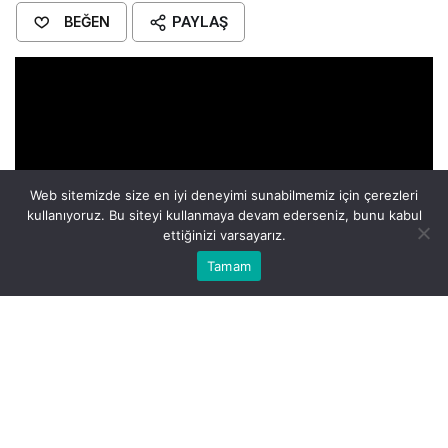
BEĞEN
PAYLAŞ
Web sitemizde size en iyi deneyimi sunabilmemiz için çerezleri
kullanıyoruz. Bu siteyi kullanmaya devam ederseniz, bunu kabul
ettiğinizi varsayarız.
Bu web sitesinde en iyi deneyimi yaşamanızı sağlamak için
Tamam
Anasayfa
Akış
Eczaneler
Trafik
Kabul
çerezler kullanılmaktadır.
Adam Levine, Maroon 5’ın karizmatik solisti olarak
hafızalara kazınmış bir isim. Peki, nedir bu adamı bu
kadar ilginç kılan? Öncelikle boyu, 1.83 cm ile