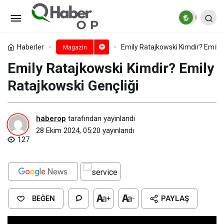
Adam Levine Boyu, Kilosu, Göz
Rengi ve Vücut Ölçüleri
Paylaş
Yorum Yap
Haberler
Emily Ratajkowski Kimdir? Emily 
Magazin
Emily Ratajkowski Kimdir? Emily
Ratajkowski Gençliği
haberop
tarafından yayınlandı
28 Ekim 2024, 05:20
yayınlandı
127
BEĞEN
+
-
PAYLAŞ