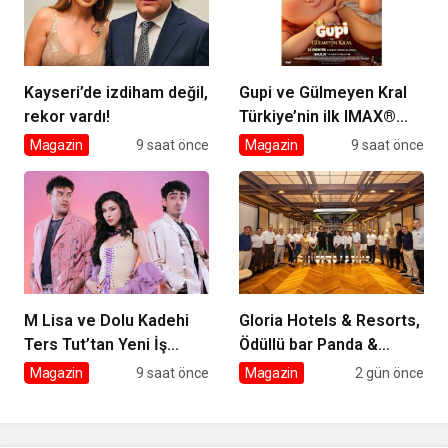
Kayseri’de izdiham değil,
Gupi ve Gülmeyen Kral
rekor vardı!
Türkiye’nin ilk IMAX®
animasyon filmi oluyor
Magazin
9 saat önce
Magazin
9 saat önce
M Lisa ve Dolu Kadehi
Gloria Hotels & Resorts,
Ters Tut’tan Yeni İş
Ödüllü bar Panda &
Birliği: Vişne
Sons ile unutulmaz bir
Magazin
9 saat önce
Magazin
2 gün önce
Miksoloji Gecesine İmza
Attı