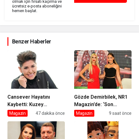
olmak için fırsatı kaçırma ve
ücretsiz e-posta aboneliğini
hemen başlat.
Benzer Haberler
Cansever Hayatını
Gözde Demirbilek, NR1
Kaybetti: Kuzey
Magazin’de: ‘Son
Makedonya’da Toprağa
assolist olarak var
Magazin
47 dakika önce
Magazin
9 saat önce
Verilecek
olacağım!’