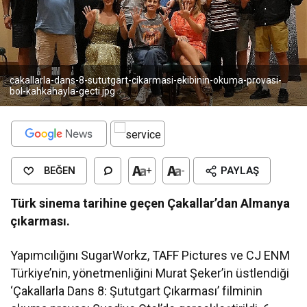
cakallarla-dans-8-sututgart-cikarmasi-ekibinin-okuma-provasi-
bol-kahkahayla-gecti.jpg
BEĞEN
+
-
PAYLAŞ
Türk sinema tarihine geçen Çakallar’dan Almanya
çıkarması.
Yapımcılığını SugarWorkz, TAFF Pictures ve CJ ENM
Türkiye’nin, yönetmenliğini Murat Şeker’in üstlendiği
‘Çakallarla Dans 8: Şututgart Çıkarması’ filminin