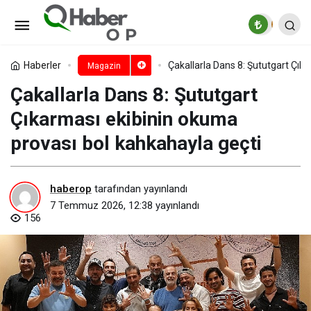
‘Marshall Troy’dan Alınır’
Lansmanı, Troy ve Marshall iş birliği ile
Paylaş
Yorum Yap
Haberler
Çakallarla Dans 8: Şututgart Çık
Magazin
Çakallarla Dans 8: Şututgart
Kanyon’da düzenlenen özel davetle
Çıkarması ekibinin okuma
tanıtıldı
provası bol kahkahayla geçti
haberop
tarafından yayınlandı
7 Temmuz 2026, 12:38
yayınlandı
156