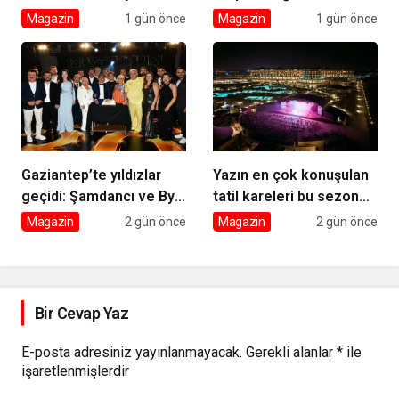
Filmde Buluştu! ‘Kozalak
Kutlaması!
Magazin
1 gün önce
Magazin
1 gün önce
Devri’ 7 Ağustos’ta
Vizyonda
Gaziantep’te yıldızlar
Yazın en çok konuşulan
geçidi: Şamdancı ve By
tatil kareleri bu sezon
Mustafa açılışı ile Green
Ethno Belek’ten geldi
Magazin
2 gün önce
Magazin
2 gün önce
Park’ta görkemli gala
Bir Cevap Yaz
E-posta adresiniz yayınlanmayacak.
Gerekli alanlar
*
ile
işaretlenmişlerdir