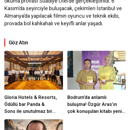
okuma provası Suadiye Otel’de gerçekleştirildi. 6
Kasım’da seyirciyle buluşacak, çekimleri İstanbul ve
Almanya’da yapılacak filmin oyuncu ve teknik ekibi,
provada bol kahkahalı ve keyifli anlar yaşadı.
Göz Atın
Gloria Hotels & Resorts,
Bodrum’da anlamlı
Ödüllü bar Panda &
buluşma! Özgür Aras’ın
Sons ile unutulmaz bir
çok konuşulan kitabı yeni
Miksoloji Gecesine İmza
baskısını Titanic Luxury
Attı
Collection Bodrum’da