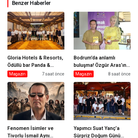
Benzer Haberler
Gloria Hotels & Resorts,
Bodrum’da anlamlı
Ödüllü bar Panda &
buluşma! Özgür Aras’ın
Sons ile unutulmaz bir
çok konuşulan kitabı
Magazin
7 saat önce
Magazin
8 saat önce
Miksoloji Gecesine İmza
yeni baskısını Titanic
Attı
Luxury Collection
Bodrum’da kutladı
Fenomen İsimler ve
Yapımcı Suat Yanç’a
Tivorlu İsmail Aynı
Sürpriz Doğum Günü