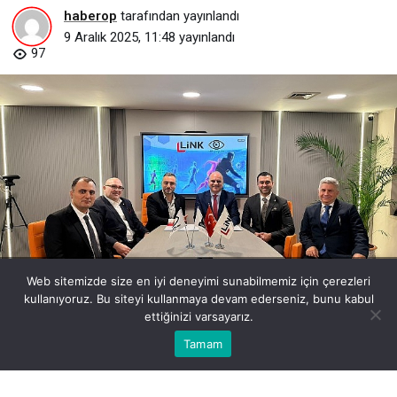
haberop
tarafından yayınlandı
9 Aralık 2025, 11:48
yayınlandı
97
link-bilgisayar-dijital-dunyada-iddiasini-2-milyon-dolarlik-yatirimla-
Web sitemizde size en iyi deneyimi sunabilmemiz için çerezleri
ortaya-koydu.jpg
kullanıyoruz. Bu siteyi kullanmaya devam ederseniz, bunu kabul
ettiğinizi varsayarız.
Bu web sitesinde en iyi deneyimi yaşamanızı sağlamak için
Tamam
Anasayfa
Akış
Eczaneler
Trafik
Kabul
çerezler kullanılmaktadır.
BEĞEN
PAYLAŞ