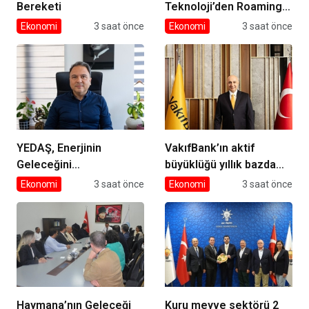
Bereketi
Teknoloji’den Roaming
İş Birliği
Ekonomi
3 saat önce
Ekonomi
3 saat önce
YEDAŞ, Enerjinin
VakıfBank’ın aktif
Geleceğini
büyüklüğü yıllık bazda
Şekillendirecek Genç
yüzde 28 artışla 5,8
Ekonomi
3 saat önce
Ekonomi
3 saat önce
Yetenekleri Arıyor
trilyon TL’yi aştı
Haymana’nın Geleceği
Kuru meyve sektörü 2