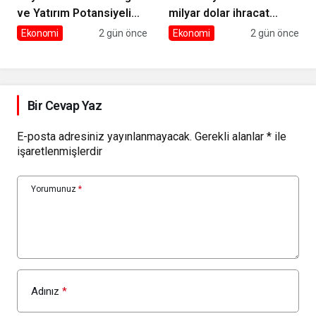
ve Yatırım Potansiyeli
milyar dolar ihracat
Masaya Yatırıldı
hedefi için Ankara’dan
Ekonomi
2 gün önce
Ekonomi
2 gün önce
destek istedi
Bir Cevap Yaz
E-posta adresiniz yayınlanmayacak.
Gerekli alanlar
*
ile
işaretlenmişlerdir
Yorumunuz
*
Adınız
*