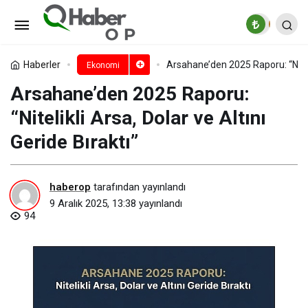
Link Bilgisayar, Dijital Dünyada
İddiasını 2 Milyon Dolarlık Yatırımla
Paylaş
Yorum Yap
Haberler
Arsahane’den 2025 Raporu: “Nitelik
Ekonomi
Arsahane’den 2025 Raporu:
Ortaya Koydu
“Nitelikli Arsa, Dolar ve Altını
Geride Bıraktı”
haberop
tarafından yayınlandı
9 Aralık 2025, 13:38
yayınlandı
94