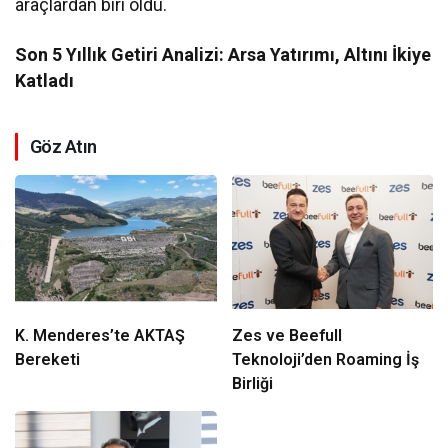
araçlardan biri oldu.
Son 5 Yıllık Getiri Analizi: Arsa Yatırımı, Altını İkiye
Katladı
Göz Atın
K. Menderes’te AKTAŞ
Zes ve Beefull
Bereketi
Teknoloji’den Roaming İş
Birliği