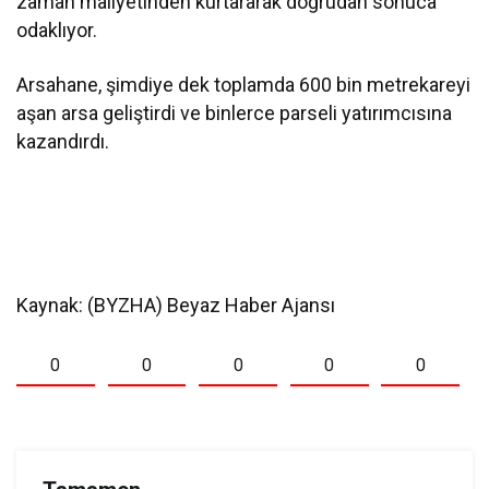
zaman maliyetinden kurtararak doğrudan sonuca
odaklıyor.
Arsahane, şimdiye dek toplamda 600 bin metrekareyi
aşan arsa geliştirdi ve binlerce parseli yatırımcısına
kazandırdı.
Kaynak: (BYZHA) Beyaz Haber Ajansı
0
0
0
0
0