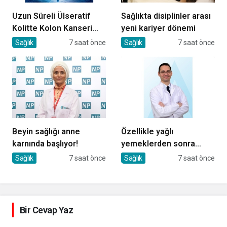
Uzun Süreli Ülseratif
Sağlıkta disiplinler arası
Kolitte Kolon Kanseri
yeni kariyer dönemi
Riski Artıyor mu?
Sağlık
7 saat önce
Sağlık
7 saat önce
Beyin sağlığı anne
Özellikle yağlı
karnında başlıyor!
yemeklerden sonra
başlıyorsa, gecikmeyin
Sağlık
7 saat önce
Sağlık
7 saat önce
Bir Cevap Yaz