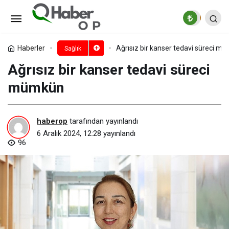
İlaç kullanımında kafein
tüketimine dikkat!
Paylaş
Yorum Yap
Haberler
Ağrısız bir kanser tedavi süreci m
Sağlık
Ağrısız bir kanser tedavi süreci
mümkün
haberop
tarafından yayınlandı
6 Aralık 2024, 12:28
yayınlandı
96