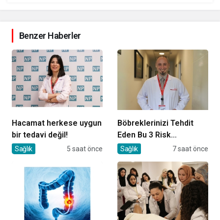
Benzer Haberler
Hacamat herkese uygun
Böbreklerinizi Tehdit
bir tedavi değil!
Eden Bu 3 Risk
Faktörüne Dikkat!
Sağlık
5 saat önce
Sağlık
7 saat önce