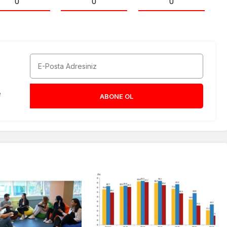
0
0
0
e
ABONE OL