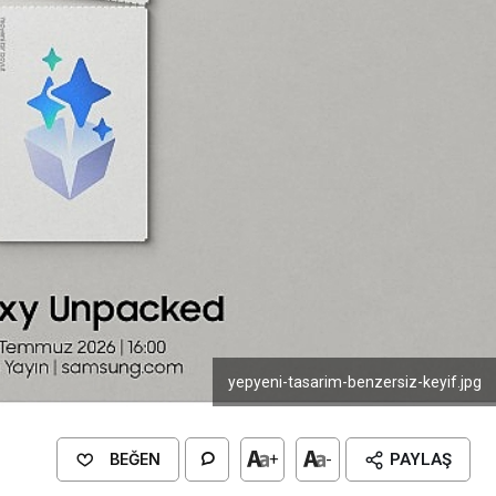
yepyeni-tasarim-benzersiz-keyif.jpg
BEĞEN
+
-
PAYLAŞ