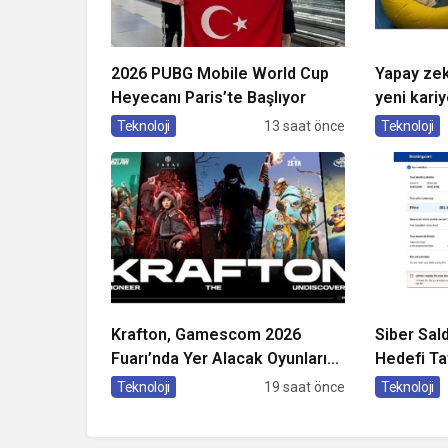
2026 PUBG Mobile World Cup
Yapay zek
Heyecanı Paris’te Başlıyor
yeni kariy
Teknoloji
13 saat önce
Teknoloji
Krafton, Gamescom 2026
Siber Sald
Fuarı’nda Yer Alacak Oyunlarına
Hedefi Tat
Dair Yeni Ayrıntıları Paylaştı
Kaspersky
Teknoloji
19 saat önce
Teknoloji
Seyahat 