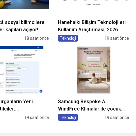
â sosyal bilimcilere
Hanehalkı Bilişim Teknolojileri
er kapıları açıyor!
Kullanım Araştırması, 2026
18 saat önce
Teknoloji
19 saat önce
ırganların Yeni
Samsung Bespoke AI
ilciler:
WindFree Klimalar ile çocuk
’den Güvenli
odalarında rüzgarsız ve
19 saat önce
Teknoloji
19 saat önce
Rehberi
konforlu uyku dönemi