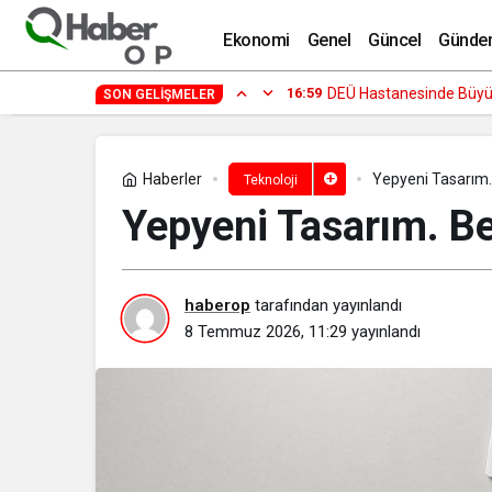
Kaspersky Araştırması: Türkiye’de Sey
Ekonomi
Genel
Güncel
Günde
16:59
DEÜ Hastanesinde Büy
SON GELIŞMELER
Haberler
Yepyeni Tasarım.
Teknoloji
Yepyeni Tasarım. Be
haberop
tarafından yayınlandı
8 Temmuz 2026, 11:29
yayınlandı