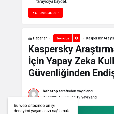
tarayıcıya kaydet.
YORUM GÖNDER
Haberler
Kaspersky Araştır
Teknoloji
Veri Güvenliğinde
Kaspersky Araştırma
İçin Yapay Zeka Kull
Güvenliğinden Endiş
haberop
tarafından yayınlandı
8 Temmuz 2026, 11:19
yayınlandı
Bu web sitesinde en iyi
deneyimi yaşamanızı sağlamak