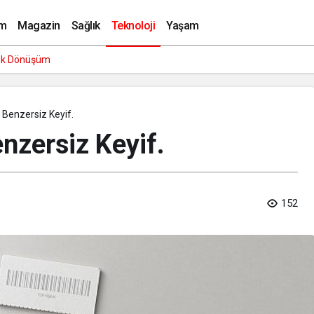
ahat İçin Yapay Zeka Kullananların %82’si Veri Güvenli
m
Magazin
Sağlık
Teknoloji
Yaşam
ük Dönüşüm
 Benzersiz Keyif.
nzersiz Keyif.
152