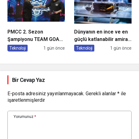
PMCC 2. Sezon
Dünyanın en ince ve en
Şampiyonu TEAM GOAT
güçlü katlanabilir amiral
Oldu
gemisi HONOR Magic V6
Teknoloji
1 gün önce
Teknoloji
1 gün önce
Türkiye’de
Bir Cevap Yaz
E-posta adresiniz yayınlanmayacak.
Gerekli alanlar
*
ile
işaretlenmişlerdir
Yorumunuz
*