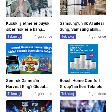
Küçük işletmeler büyük
Samsung’un ilk AI ailesi
siber risklerle karşı
Sung, Samsung akıllı
karşıya
yaşam deneyimini
Teknoloji
1 gün önce
Teknoloji
1 gün önce
ekranlara taşıyor
Semruk Games’in
Bosch Home Comfort
Harvest King’i Global
Group’tan İleri Teknoloji
Pazarda Oyuncularla
Hava Temizleme
Teknoloji
1 gün önce
Teknoloji
1 gün önce
Buluştu!
Cihazları