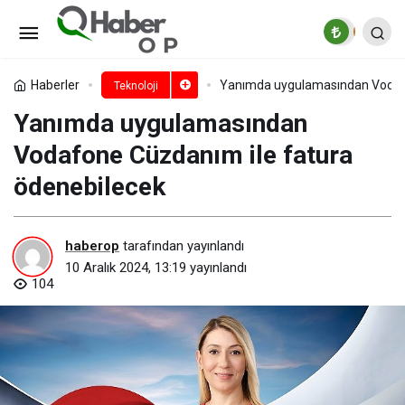
Siber dalga yükseliyor:
Kaspersky 2024’te günde 467 bin zararlı
Paylaş
Yorum Yap
Haberler
Yanımda uygulamasından Vodafo
Teknoloji
Yanımda uygulamasından
dosya tespit etti
Vodafone Cüzdanım ile fatura
ödenebilecek
haberop
tarafından yayınlandı
10 Aralık 2024, 13:19
yayınlandı
104