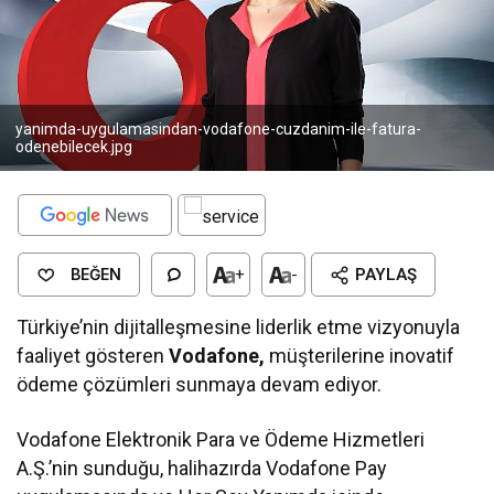
yanimda-uygulamasindan-vodafone-cuzdanim-ile-fatura-
odenebilecek.jpg
BEĞEN
+
-
PAYLAŞ
Türkiye’nin dijitalleşmesine liderlik etme vizyonuyla
faaliyet gösteren
Vodafone,
müşterilerine inovatif
ödeme çözümleri sunmaya devam ediyor.
Vodafone Elektronik Para ve Ödeme Hizmetleri
A.Ş.’nin sunduğu, halihazırda Vodafone Pay