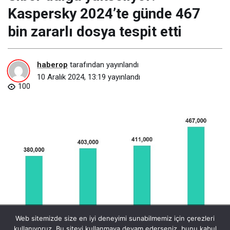
Kaspersky 2024’te günde 467
bin zararlı dosya tespit etti
haberop
tarafından yayınlandı
10 Aralık 2024, 13:19
yayınlandı
100
siber-dalga-yukseliyor-kaspersky-2024te-gunde-467-bin-zararli-
Web sitemizde size en iyi deneyimi sunabilmemiz için çerezleri
dosya-tespit-etti.jpg
kullanıyoruz. Bu siteyi kullanmaya devam ederseniz, bunu kabul