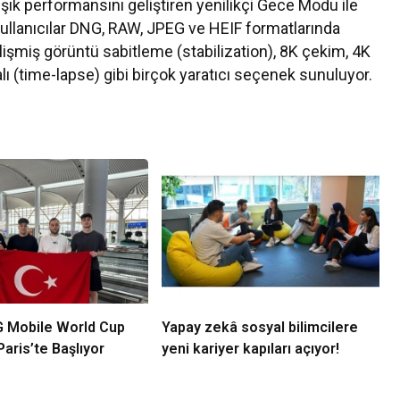
ışık performansını geliştiren yenilikçi Gece Modu ile
Kullanıcılar DNG, RAW, JPEG ve HEIF formatlarında
elişmiş görüntü sabitleme (stabilization), 8K çekim, 4K
ı (time-lapse) gibi birçok yaratıcı seçenek sunuluyor.
 Mobile World Cup
Yapay zekâ sosyal bilimcilere
aris’te Başlıyor
yeni kariyer kapıları açıyor!