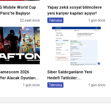
G Mobile World Cup
Yapay zekâ sosyal bilimcilere
Paris’te Başlıyor
yeni kariyer kapıları açıyor!
22 saat önce
Teknoloji
1 gün önce
 Gamescom 2026
Siber Saldırganların Yeni
 Yer Alacak Oyunlarına
Hedefi Tatilciler:
Ayrıntıları Paylaştı
Kaspersky’den Güvenli
1 gün önce
Teknoloji
1 gün önce
Seyahat Rehberi