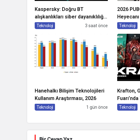
Kaspersky: Doğru BT
2026 PUB
alışkanlıkları siber dayanıklılığı
Heyecanı 
güçlendiriyor
Teknoloji
3 saat önce
Teknoloji
Hanehalkı Bilişim Teknolojileri
Krafton,
Kullanım Araştırması, 2026
Fuarı’nda
Dair Yeni 
Teknoloji
1 gün önce
Teknoloji
Bir Cevap Yaz