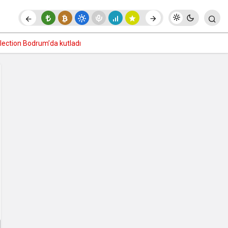
Paylaş
Yorum Yap
llection Bodrum’da kutladı