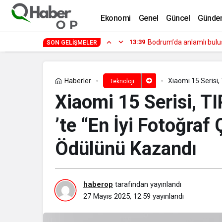
Sony, GP-VPT3 ve RMT-VP2’yi Tanıttı
Ekonomi
Genel
Güncel
Günde
13:39
Bodrum’da anlamlı buluş
SON GELIŞMELER
Haberler
Xiaomi 15 Serisi,
Teknoloji
Ödülünü Kazandı
Xiaomi 15 Serisi, 
’te “En İyi Fotoğraf 
Ödülünü Kazandı
haberop
tarafından yayınlandı
27 Mayıs 2025, 12:59
yayınlandı