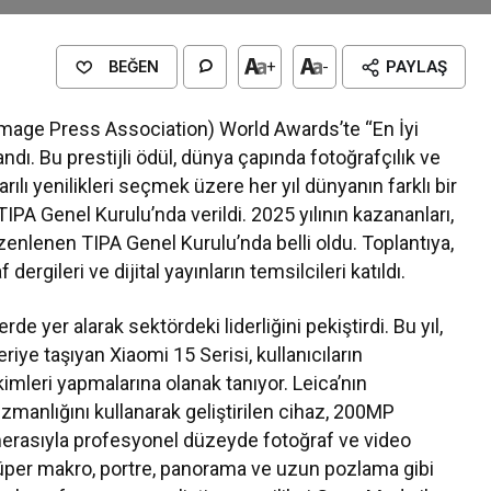
BEĞEN
+
-
PAYLAŞ
 Image Press Association) World Awards’te “En İyi
dı. Bu prestijli ödül, dünya çapında fotoğrafçılık ve
ılı yenilikleri seçmek üzere her yıl dünyanın farklı bir
TIPA Genel Kurulu’nda verildi. 2025 yılının kazananları,
üzenlenen TIPA Genel Kurulu’nda belli oldu. Toplantıya,
ergileri ve dijital yayınların temsilcileri katıldı.
de yer alarak sektördeki liderliğini pekiştirdi. Bu yıl,
eriye taşıyan Xiaomi 15 Serisi, kullanıcıların
mleri yapmalarına olanak tanıyor. Leica’nın
anlığını kullanarak geliştirilen cihaz, 200MP
erasıyla profesyonel düzeyde fotoğraf ve video
üper makro, portre, panorama ve uzun pozlama gibi