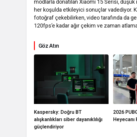
modlarla donatılan Xiaomi 15 Serisi, düşük 
her koşulda etkileyici sonuçlar vadediyor. 
fotoğraf çekebilirken, video tarafında da g
120fps’e kadar ağır çekim ve zaman atlamal
Göz Atın
Kaspersky: Doğru BT
2026 PUBG
alışkanlıkları siber dayanıklılığı
Heyecanı P
güçlendiriyor