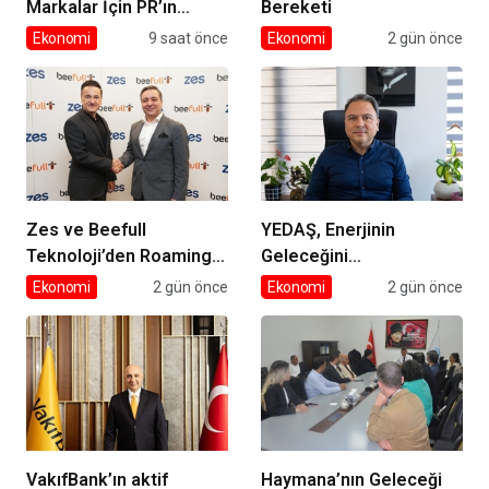
Markalar İçin PR’ın
Bereketi
Kuralları Değişiyor
Ekonomi
9 saat önce
Ekonomi
2 gün önce
Zes ve Beefull
YEDAŞ, Enerjinin
Teknoloji’den Roaming
Geleceğini
İş Birliği
Şekillendirecek Genç
Ekonomi
2 gün önce
Ekonomi
2 gün önce
Yetenekleri Arıyor
VakıfBank’ın aktif
Haymana’nın Geleceği