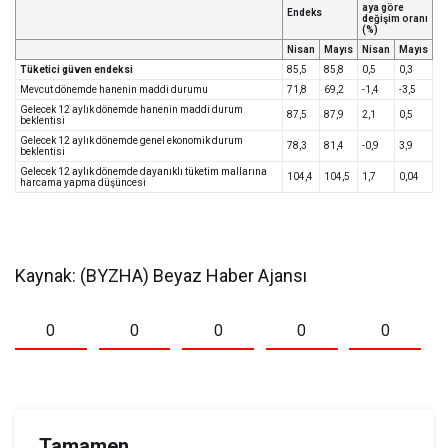
aya göre
Endeks
değişim oranı
(%)
Nisan
Mayıs
Nisan
Mayıs
Tüketici güven endeksi
85,5
85,8
0,5
0,3
Mevcut dönemde hanenin maddi durumu
71,8
69,2
-1,4
-3,5
Gelecek 12 aylık dönemde hanenin maddi durum
87,5
87,9
2,1
0,5
beklentisi
Gelecek 12 aylık dönemde genel ekonomik durum
78,3
81,4
-0,9
3,9
beklentisi
Gelecek 12 aylık dönemde dayanıklı tüketim mallarına
104,4
104,5
1,7
0,04
harcama yapma düşüncesi
Kaynak: (BYZHA) Beyaz Haber Ajansı
0
0
0
0
0
Tamamen