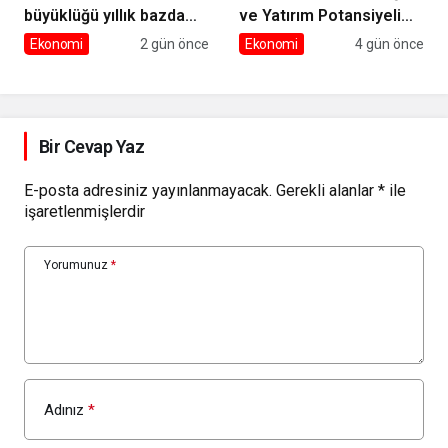
büyüklüğü yıllık bazda
ve Yatırım Potansiyeli
yüzde 28 artışla 5,8
Masaya Yatırıldı
Ekonomi
2 gün önce
Ekonomi
4 gün önce
trilyon TL’yi aştı
Bir Cevap Yaz
E-posta adresiniz yayınlanmayacak.
Gerekli alanlar
*
ile
işaretlenmişlerdir
Yorumunuz
*
Adınız
*