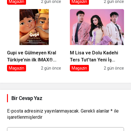
assolist olarak var
Magazin
2 gün önce
Magazin
2 gün önce
olacağım!’
Gupi ve Gülmeyen Kral
M Lisa ve Dolu Kadehi
Türkiye’nin ilk IMAX®
Ters Tut’tan Yeni İş
animasyon filmi oluyor
Birliği: Vişne
Magazin
2 gün önce
Magazin
2 gün önce
Bir Cevap Yaz
E-posta adresiniz yayınlanmayacak.
Gerekli alanlar
*
ile
işaretlenmişlerdir