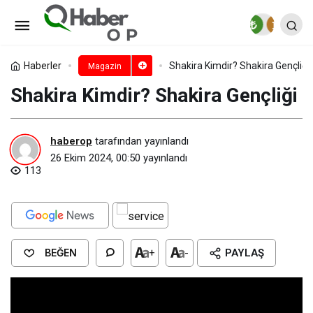
Mia Khalifa Boyu, Kilosu, Göz
Rengi ve Vücut Ölçüleri
Paylaş
Yorum Yap
Haberler
Shakira Kimdir? Shakira Gençliği
Magazin
Shakira Kimdir? Shakira Gençliği
haberop
tarafından yayınlandı
26 Ekim 2024, 00:50
yayınlandı
113
BEĞEN
+
-
PAYLAŞ