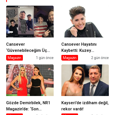
Cansever
Cansever Hayatını
‘Güvenebileceğim Üç
Kaybetti: Kuzey
İnsandan Biri’ Demişti:
Makedonya’da Toprağa
Magazin
1 gün önce
Magazin
2 gün önce
Mahmut Görgen’den
Verilecek
Cansever’e Duygusal
Veda
Gözde Demirbilek, NR1
Kayseri’de izdiham değil,
Magazin’de: ‘Son
rekor vardı!