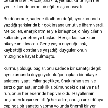
cesaret ister. Ancak, Shakira, yılmadı. Onun için her
yenilik, her deneme bir eğitim aşamasıydı.
Bu dönemde, sadece ilk albüm değil, aynı zamanda
yazdığı şarkılar da bir çok insana umut ve ilham verdi.
Melodileri, enerjik ritmleriyle birleşince, dinleyicilerin
kalbinde yer etmeye başladı. Her şarkısı sanki bir
hikaye anlatıyordu. Genç yaşta duyduğu aşk,
kaybettiği dostlar ve yaşadığı duygular, onun
müziğinde hayat bulmuştu.
Kurmuş olduğu bağlar, onu sadece bir sanatçı değil;
aynı zamanda duygu yolculuğuna çıkan bir hikaye
anlatıcısı yaptı. Yıllar geçtikçe, Shakira’nın sesi ve
tarzı olgunlaştı, ancak ilk albümündeki o saf ve naif
ruh, onun her eserinde hep var oldu. Hayallerinin
peşinden koşarken attığı her adım, onu şu anki dünya
çapında bir sanatçı yapma yolunda önemli bir yer