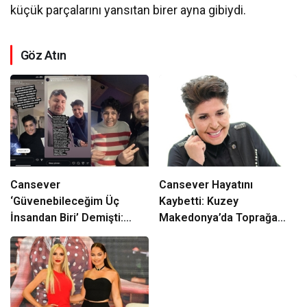
küçük parçalarını yansıtan birer ayna gibiydi.
Göz Atın
Cansever
Cansever Hayatını
‘Güvenebileceğim Üç
Kaybetti: Kuzey
İnsandan Biri’ Demişti:
Makedonya’da Toprağa
Mahmut Görgen’den
Verilecek
Cansever’e Duygusal Veda