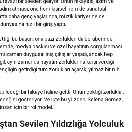
ütevazı bir aileden geliyor. Onun hikayesi, azim ve
 adım atması, ona hem kişisel hem de sanatsal
tta daha genç yaşlarında, müzik kariyerine de
nyasına hızlı bir giriş yaptı.
ettiği bu başarı, ona bazı zorlukları da beraberinde
önemde, medya baskısı ve özel hayatının sorgulanması
mi zaman duygusal iniş çıkışlar yaşadı, ancak hep
ğil, aynı zamanda hayatın zorluklarına karşı verdiği
liğin getirdiği tüm zorlukları aşarak, yılmaz bir ruh
abileceği bir hikaye haline geldi. Onun çektiği zorluklar,
eceğini gösteriyor. Ve işte bu yüzden, Selena Gomez,
nsan için bir rol model.
an Sevilen Yıldızlığa Yolculuk