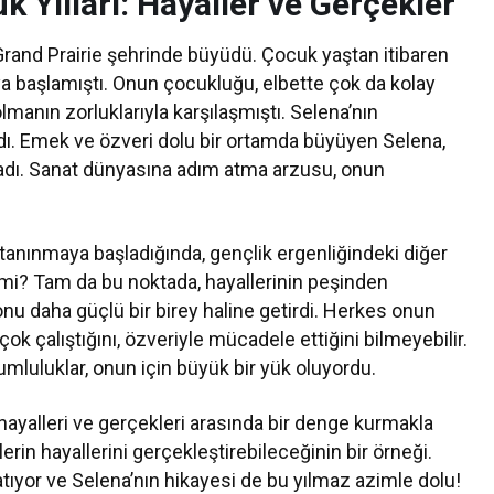
 Yılları: Hayaller ve Gerçekler
 Grand Prairie şehrinde büyüdü. Çocuk yaştan itibaren
a başlamıştı. Onun çocukluğu, elbette çok da kolay
anın zorluklarıyla karşılaşmıştı. Selena’nın
adı. Emek ve özveri dolu bir ortamda büyüyen Selena,
dı. Sanat dünyasına adım atma arzusu, onun
tanınmaya başladığında, gençlik ergenliğindeki diğer
iz mi? Tam da bu noktada, hayallerinin peşinden
 onu daha güçlü bir birey haline getirdi. Herkes onun
ok çalıştığını, özveriyle mücadele ettiğini bilmeyebilir.
umluluklar, onun için büyük bir yük oluyordu.
 hayalleri ve gerçekleri arasında bir denge kurmakla
erin hayallerini gerçekleştirebileceğinin bir örneği.
atıyor ve Selena’nın hikayesi de bu yılmaz azimle dolu!