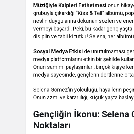
Müziğiyle Kalpleri Fethetmesi
onun hikaye
grubuyla çıkardığı “Kiss & Tell” albümü, pop 
neslin duygularına dokunan sözleri ve enerji
vermeyi başardı. Peki, bu kadar genç yaşta bu 
disiplin ve tabii ki tutku! Selena, her albü
Sosyal Medya Etkisi
de unutulmaması gere
medya platformlarını etkin bir şekilde kullan
Onun samimi paylaşımları, birçok kişiye ke
medya sayesinde, gençlerin dertlerine ortağı
Selena Gomez’in yolculuğu, hayallerin peş
Onun azmi ve kararlılığı, küçük yaşta başlay
Gençliğin İkonu: Selena
Noktaları