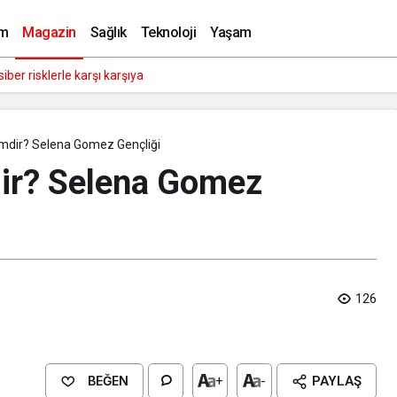
 Vücut Ölçüleri
m
Magazin
Sağlık
Teknoloji
Yaşam
tmeler büyük siber risklerle karşı karşıya
mdir? Selena Gomez Gençliği
ir? Selena Gomez
126
BEĞEN
+
-
PAYLAŞ