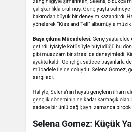
zenginliğiyle şımarırken, Selena, oldukça m
çalışkanlıkla örülmüş. Genç yaşta sahneye
bakımdan büyük bir deneyim kazandırdı. Ha
yönelerek “Kiss and Tell” albümüyle müzik dü
Başa çıkma Mücadelesi
: Genç yaşta elde 
getirdi. İyisiyle kötüsüyle büyüdüğü bu d
gibi muazzam bir stresi de deneyimledi. Ki
ayakta kaldı. Gençliği, sadece başarılarla de
mücadele ile de doluydu. Selena Gomez, genç
sergiledi.
Haliyle, Selena’nın hayatı gençlerin ilham al
gençlik döneminin ne kadar karmaşık olabil
sadece bir ünlü değil; aynı zamanda birçok i
Selena Gomez: Küçük Yaşt