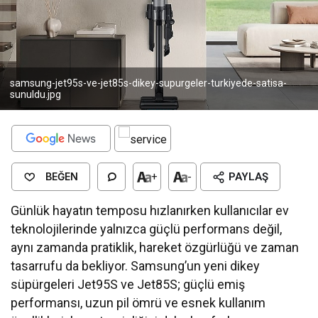
samsung-jet95s-ve-jet85s-dikey-supurgeler-turkiyede-satisa-
sunuldu.jpg
BEĞEN
+
-
PAYLAŞ
Günlük hayatın temposu hızlanırken kullanıcılar ev
teknolojilerinde yalnızca güçlü performans değil,
aynı zamanda pratiklik, hareket özgürlüğü ve zaman
tasarrufu da bekliyor. Samsung’un yeni dikey
süpürgeleri Jet95S ve Jet85S; güçlü emiş
performansı, uzun pil ömrü ve esnek kullanım