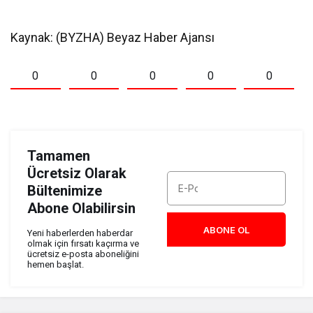
Kaynak: (BYZHA) Beyaz Haber Ajansı
0
0
0
0
0
Tamamen
Ücretsiz Olarak
Bültenimize
Abone Olabilirsin
ABONE OL
Yeni haberlerden haberdar
olmak için fırsatı kaçırma ve
ücretsiz e-posta aboneliğini
hemen başlat.