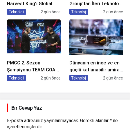
Harvest King’i Global
Group’tan İleri Teknoloji
Pazarda Oyuncularla
Hava Temizleme
Teknoloji
2 gün önce
Teknoloji
2 gün önce
Buluştu!
Cihazları
PMCC 2. Sezon
Dünyanın en ince ve en
Şampiyonu TEAM GOAT
güçlü katlanabilir amiral
Oldu
gemisi HONOR Magic V6
Teknoloji
2 gün önce
Teknoloji
2 gün önce
Türkiye’de
Bir Cevap Yaz
E-posta adresiniz yayınlanmayacak.
Gerekli alanlar
*
ile
işaretlenmişlerdir