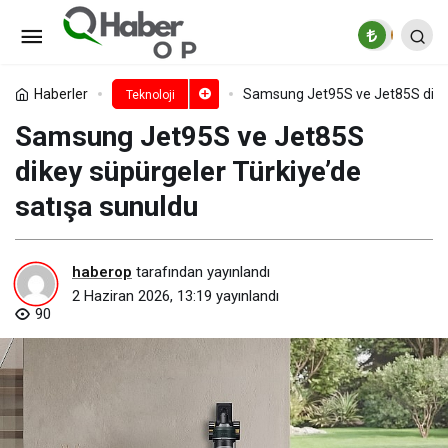
Kalem ve Klavye Kutudan
Çıkıyor: Casper PAD M10 Pro ile Üretkenlik
Paylaş
Yorum Yap
Haberler
Samsung Jet95S ve Jet85S dikey
Teknoloji
Samsung Jet95S ve Jet85S
Tek Cihazda
dikey süpürgeler Türkiye’de
satışa sunuldu
haberop
tarafından yayınlandı
2 Haziran 2026, 13:19
yayınlandı
90