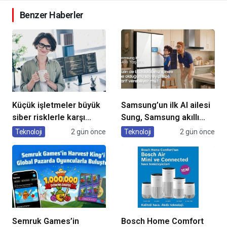
Benzer Haberler
Küçük işletmeler büyük
Samsung’un ilk AI ailesi
siber risklerle karşı
Sung, Samsung akıllı
karşıya
yaşam deneyimini
Teknoloji
2 gün önce
Teknoloji
2 gün önce
ekranlara taşıyor
Semruk Games’in
Bosch Home Comfort