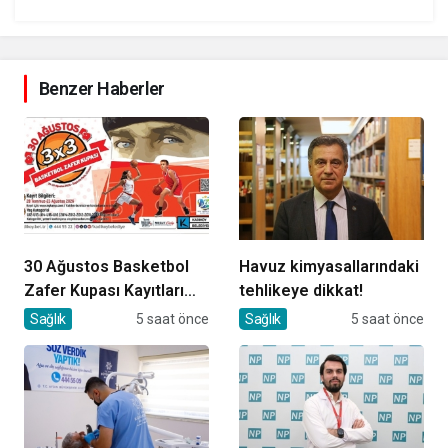
Benzer Haberler
30 Ağustos Basketbol
Havuz kimyasallarındaki
Zafer Kupası Kayıtları
tehlikeye dikkat!
Devam Ediyor
Sağlık
5 saat önce
Sağlık
5 saat önce