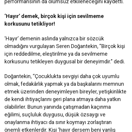
performansının da olumsuz etkileneceğini kaydetti.
‘Hayır’ demek, birçok kişi için sevilmeme
korkusunu tetikliyor!
‘Hayır’ demenin aslında yalnızca bir sözcük
olmadığını vurgulayan Seren Doğantekin, “Birçok kişi
için reddedilme, eleştirilme ya da sevilmeme
korkusunu tetikleyen duygusal bir deneyimdir.” dedi.
Doğantekin, “Çocuklukta sevgiyi daha çok uyumlu
olmak, fedakârlık yapmak ya da başkalarını memnun
etmek üzerinden deneyimleyen bireyler, yetişkinlikte
de kendi ihtiyaçlarını geri plana atmaya daha yatkın
olabilirler. Bunun yanında çatışmadan kaçınma
eğilimi, suçluluk duygusu, düşük özsaygı ve
onaylanma ihtiyacı da sınır koymayı zorlaştıran
önemli etkenlerdir. Kişi ‘hayır dersem beni yanlış