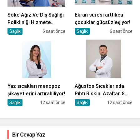
Söke Ağız Ve Diş Sağlığı
Ekran süresi arttıkça
Polikliniği Hizmete
çocuklar güçsüzleşiyor!
Başladı
Sağlık
6 saat önce
Sağlık
6 saat önce
Yaz sıcakları menopoz
Ağustos Sıcaklarında
şikayetlerini artırabiliyor!
Pıhtı Riskini Azaltan 8
Öneri
Sağlık
12 saat önce
Sağlık
12 saat önce
Bir Cevap Yaz