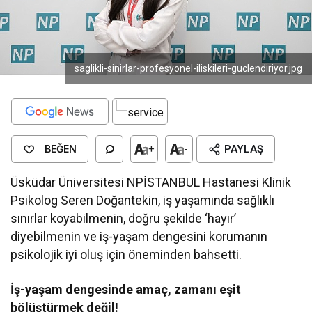
saglikli-sinirlar-profesyonel-iliskileri-guclendiriyor.jpg
BEĞEN
+
-
PAYLAŞ
Üsküdar Üniversitesi NPİSTANBUL Hastanesi Klinik
Psikolog Seren Doğantekin, iş yaşamında sağlıklı
sınırlar koyabilmenin, doğru şekilde ‘hayır’
diyebilmenin ve iş-yaşam dengesini korumanın
psikolojik iyi oluş için öneminden bahsetti.
İş-yaşam dengesinde amaç, zamanı eşit
bölüştürmek değil!