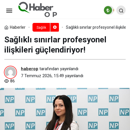
Strateji geliştiren oyunlar
çocukların bilişsel becerilerini
Paylaş
Yorum Yap
Haberler
Sağlıklı sınırlar profesyonel ilişkileri
Sağlık
Sağlıklı sınırlar profesyonel
destekliyor!
ilişkileri güçlendiriyor!
haberop
tarafından yayınlandı
7 Temmuz 2026, 15:49
yayınlandı
86