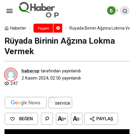
Rüyada Birinin Ayaklarının
Kesildiğini Görmek​
Paylaş
Yorum Yap
Haberler
Rüyada Birinin Ağzına Lokma Ver
Yaşam
Rüyada Birinin Ağzına Lokma
Vermek​
haberop
tarafından yayınlandı
2 Kasım 2024, 02:50
yayınlandı
247
BEĞEN
+
-
PAYLAŞ