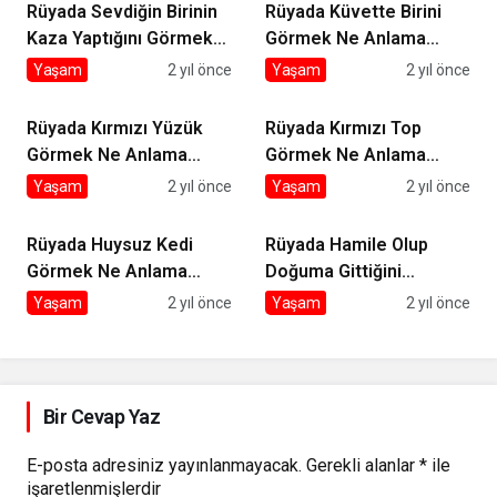
Rüyada Sevdiğin Birinin
Rüyada Küvette Birini
Kaza Yaptığını Görmek
Görmek Ne Anlama
Ne Anlama Gelir?
Gelir?
Yaşam
2 yıl önce
Yaşam
2 yıl önce
Rüyada Kırmızı Yüzük
Rüyada Kırmızı Top
Görmek Ne Anlama
Görmek Ne Anlama
Gelir?
Gelir?
Yaşam
2 yıl önce
Yaşam
2 yıl önce
Rüyada Huysuz Kedi
Rüyada Hamile Olup
Görmek Ne Anlama
Doğuma Gittiğini
Gelir?
Görmek Ne Anlama
Yaşam
2 yıl önce
Yaşam
2 yıl önce
Gelir?
Bir Cevap Yaz
E-posta adresiniz yayınlanmayacak.
Gerekli alanlar
*
ile
işaretlenmişlerdir