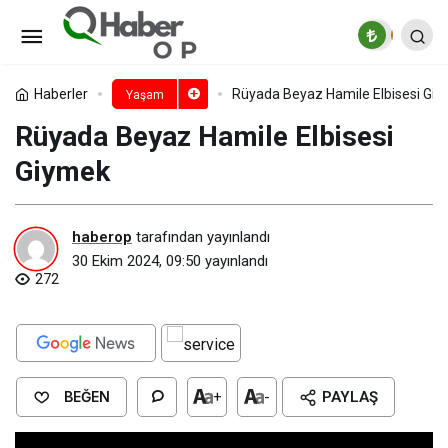
Rüyada Beyaz Dişli Kadın
Görmek​
Paylaş
Yorum Yap
Haberler
Rüyada Beyaz Hamile Elbisesi Giy
Yaşam
Rüyada Beyaz Hamile Elbisesi
Giymek​
haberop
tarafından yayınlandı
30 Ekim 2024, 09:50
yayınlandı
272
BEĞEN
+
-
PAYLAŞ