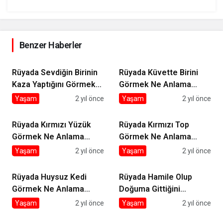
Benzer Haberler
Rüyada Sevdiğin Birinin
Rüyada Küvette Birini
Kaza Yaptığını Görmek
Görmek Ne Anlama
Ne Anlama Gelir?
Gelir?
Yaşam
2 yıl önce
Yaşam
2 yıl önce
Rüyada Kırmızı Yüzük
Rüyada Kırmızı Top
Görmek Ne Anlama
Görmek Ne Anlama
Gelir?
Gelir?
Yaşam
2 yıl önce
Yaşam
2 yıl önce
Rüyada Huysuz Kedi
Rüyada Hamile Olup
Görmek Ne Anlama
Doğuma Gittiğini
Gelir?
Görmek Ne Anlama
Yaşam
2 yıl önce
Yaşam
2 yıl önce
Gelir?