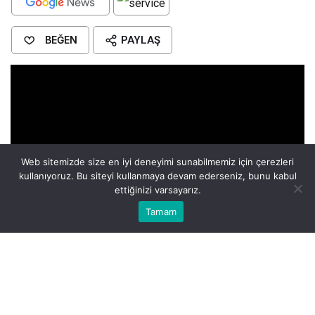
BEĞEN
PAYLAŞ
Web sitemizde size en iyi deneyimi sunabilmemiz için çerezleri
kullanıyoruz. Bu siteyi kullanmaya devam ederseniz, bunu kabul
ettiğinizi varsayarız.
Bu web sitesinde en iyi deneyimi yaşamanızı sağlamak için
Tamam
Anasayfa
Akış
Eczaneler
Trafik
Kabul
çerezler kullanılmaktadır.
Beyaz dişli bir kadın, hayatınızda yeni bir taze