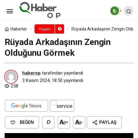
Rüyada Arkadaşının Çocuğunun
Olduğunu Görmek​
Paylaş
Yorum Yap
Haberler
Rüyada Arkadaşının Zengin Olduğ
Yaşam
Rüyada Arkadaşının Zengin
Olduğunu Görmek​
haberop
tarafından yayınlandı
3 Kasım 2024, 18:50
yayınlandı
258
BEĞEN
+
-
PAYLAŞ