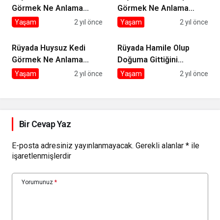
Görmek Ne Anlama
Görmek Ne Anlama
Gelir?
Gelir?
Yaşam
2 yıl önce
Yaşam
2 yıl önce
Rüyada Huysuz Kedi
Rüyada Hamile Olup
Görmek Ne Anlama
Doğuma Gittiğini
Gelir?
Görmek Ne Anlama
Yaşam
2 yıl önce
Yaşam
2 yıl önce
Gelir?
Bir Cevap Yaz
E-posta adresiniz yayınlanmayacak.
Gerekli alanlar
*
ile
işaretlenmişlerdir
Yorumunuz
*