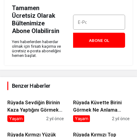
Tamamen
Ücretsiz Olarak
Bültenimize
Abone Olabilirsin
ABONE OL
Yeni haberlerden haberdar
olmak için fırsatı kaçırma ve
ücretsiz e-posta aboneliğini
hemen başlat.
Benzer Haberler
Rüyada Sevdiğin Birinin
Rüyada Küvette Birini
Kaza Yaptığını Görmek
Görmek Ne Anlama
Ne Anlama Gelir?
Gelir?
Yaşam
2 yıl önce
Yaşam
2 yıl önce
Rüyada Kırmızı Yüzük
Rüyada Kırmızı Top