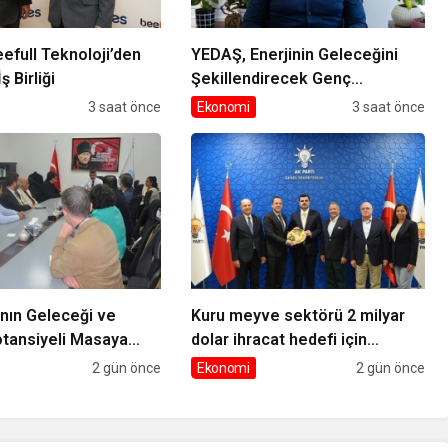
efull Teknoloji’den
YEDAŞ, Enerjinin Geleceğini
 Birliği
Şekillendirecek Genç
Yetenekleri Arıyor
3 saat önce
Ekonomi
3 saat önce
nın Geleceği ve
Kuru meyve sektörü 2 milyar
otansiyeli Masaya
dolar ihracat hedefi için
Ankara’dan destek istedi
2 gün önce
Ekonomi
2 gün önce