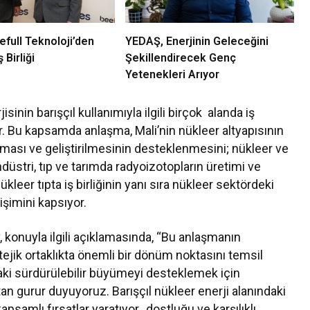
full Teknoloji’den
YEDAŞ, Enerjinin Geleceğini
 Birliği
Şekillendirecek Genç
Yetenekleri Arıyor
inin barışçıl kullanımıyla ilgili birçok alanda iş
or. Bu kapsamda anlaşma, Mali’nin nükleer altyapısının
lması ve geliştirilmesinin desteklenmesini; nükleer ve
üstri, tıp ve tarımda radyoizotopların üretimi ve
leer tıpta iş birliğinin yanı sıra nükleer sektördeki
işimini kapsıyor.
onuyla ilgili açıklamasında, “Bu anlaşmanın
ejik ortaklıkta önemli bir dönüm noktasını temsil
ndaki sürdürülebilir büyümeyi desteklemek için
n gurur duyuyoruz. Barışçıl nükleer enerji alanındaki
apsamlı fırsatlar yaratıyor, dostluğu ve karşılıklı