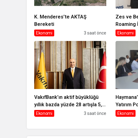
K. Menderes’te AKTAŞ
Zes ve Be
Bereketi
Roaming İş
Ekonomi
3 saat önce
Ekonomi
VakıfBank’ın aktif büyüklüğü
Haymana’
yıllık bazda yüzde 28 artışla 5,8
Yatırım P
trilyon TL’yi aştı
Yatırıldı
Ekonomi
3 saat önce
Ekonomi