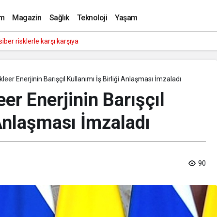
n köylülere saman balyası desteği
m
Magazin
Sağlık
Teknoloji
Yaşam
tmeler büyük siber risklerle karşı karşıya
leer Enerjinin Barışçıl Kullanımı İş Birliği Anlaşması İmzaladı
er Enerjinin Barışçıl
 Anlaşması İmzaladı
90