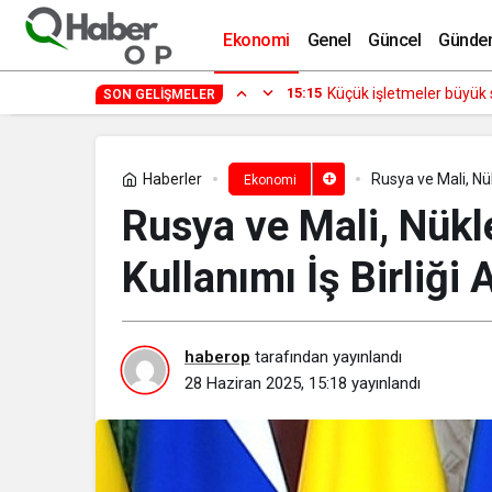
Buca Belediyesi’nden hayvancılık yapa
Ekonomi
Genel
Güncel
Günde
15:15
Küçük işle
SON GELIŞMELER
Haberler
Rusya ve Mali, Nük
Ekonomi
Rusya ve Mali, Nükle
Kullanımı İş Birliği
haberop
tarafından yayınlandı
28 Haziran 2025, 15:18
yayınlandı