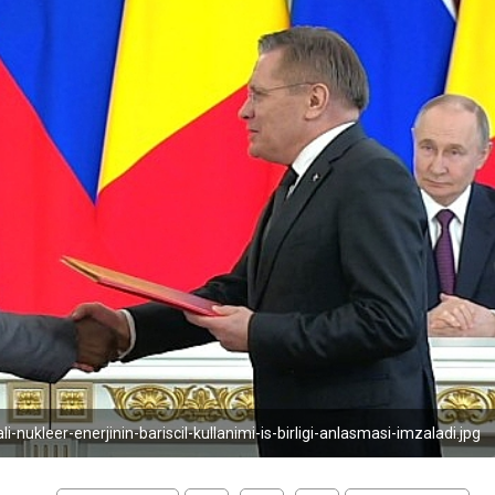
i-nukleer-enerjinin-bariscil-kullanimi-is-birligi-anlasmasi-imzaladi.jpg