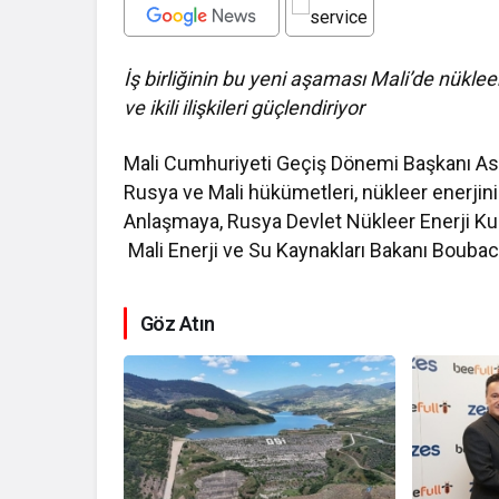
İş birliğinin bu yeni aşaması Mali’de nüklee
ve ikili ilişkileri güçlendiriyor
Mali Cumhuriyeti Geçiş Dönemi Başkanı Assi
Rusya ve Mali hükümetleri, nükleer enerjinin 
Anlaşmaya, Rusya Devlet Nükleer Enerji K
Mali Enerji ve Su Kaynakları Bakanı Boubac
Göz Atın