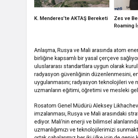
K. Menderes’te AKTAŞ Bereketi
Zes ve Bee
Roaming İş
Anlaşma, Rusya ve Mali arasında atom enerjis
birliğine kapsamlı bir yasal çerçeve sağlıy
uluslararası standartlara uygun olarak kuru
radyasyon güvenliğinin düzenlenmesini, end
uygulanmasını; radyasyon teknolojileri ve nük
uzmanların eğitimi, öğretimi ve mesleki gel
Rosatom Genel Müdürü Aleksey Likhachev, k
imzalanması, Rusya ve Mali arasındaki strat
ediyor. Mali’nin enerji ve bilimsel alanları
uzmanlığımızı ve teknolojilerimizi sunmakta
ortak çabalarımız her iki ülke için de geniş k