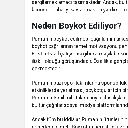
sergilemek amacı taşımaktadır. Ancak, bu t
konunun daha iyi kavranmasına yardımcı olab
Neden Boykot Ediliyor?
Puma’nın boykot edilmesi çağrılarının arkas
boykot çağrılarının temel motivasyonu genell
Filistin-İsrail çatışması gibi karmaşık bir k
ilişkili olduğu görüşündedir. Özellikle gençl
çekmektedir.
Puma’nın bazı spor takımlarına sponsorluk ya
etkinliklerde yer alması, boykotçular için bi
Puma’nın İsrail milli takımlarıyla olan ilişkil
bu tür çağrılar sosyal medya platformlarınd
Ancak tüm bu iddialar, Puma’nın ürünlerini
değerlendirilmeli. Boykotun gerekliliği üze