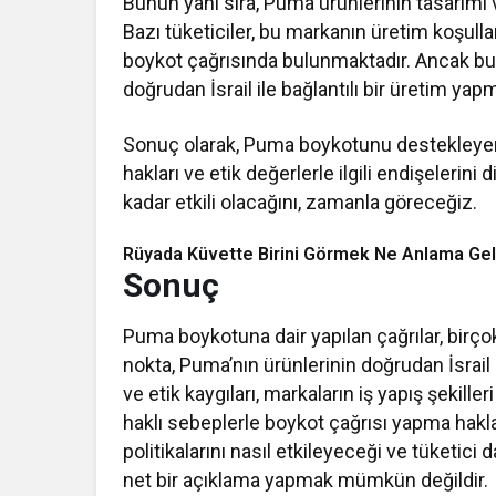
Bunun yanı sıra, Puma ürünlerinin tasarımı ve
Bazı tüketiciler, bu markanın üretim koşulla
boykot çağrısında bulunmaktadır. Ancak bu
doğrudan İsrail ile bağlantılı bir üretim yap
Sonuç olarak, Puma boykotunu destekleyen b
hakları ve etik değerlerle ilgili endişelerin
kadar etkili olacağını, zamanla göreceğiz.
Rüyada Küvette Birini Görmek Ne Anlama Gel
Sonuç
Puma boykotuna dair yapılan çağrılar, birço
nokta, Puma’nın ürünlerinin doğrudan İsrail 
ve etik kaygıları, markaların iş yapış şekille
haklı sebeplerle boykot çağrısı yapma hakl
politikalarını nasıl etkileyeceği ve tüketic
net bir açıklama yapmak mümkün değildir.