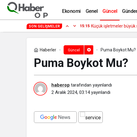
Supradyn Boykot Mu?
Ekonomi
Genel
Güncel
Günde
15:15
Küçük işle
SON GELIŞMELER
Haberler
Puma Boykot Mu?
Güncel
Puma Boykot Mu?
haberop
tarafından yayınlandı
2 Aralık 2024, 03:14
yayınlandı