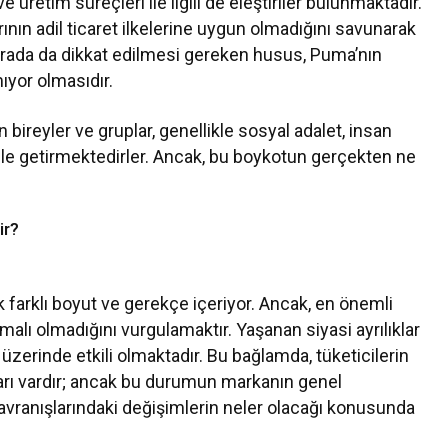
 üretim süreçleri ile ilgili de eleştiriler bulunmaktadır.
rının adil ticaret ilkelerine uygun olmadığını savunarak
rada da dikkat edilmesi gereken husus, Puma’nın
mıyor olmasıdır.
ireyler ve gruplar, genellikle sosyal adalet, insan
i dile getirmektedirler. Ancak, bu boykotun gerçekten ne
ir?
k farklı boyut ve gerekçe içeriyor. Ancak, en önemli
malı olmadığını vurgulamaktır. Yaşanan siyasi ayrılıklar
ri üzerinde etkili olmaktadır. Bu bağlamda, tüketicilerin
arı vardır; ancak bu durumun markanın genel
i davranışlarındaki değişimlerin neler olacağı konusunda