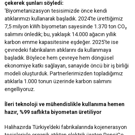
çekerek şunları söyledi:
‘Biyometanizasyon tesisimizde önce kendi
atıklarımızı kullanarak başladık. 2024’te ürettiğimiz
7,5 milyon kWh biyometan sayesinde 1.370 ton CO₂
salımını önledik; bu, yaklaşık 14.000 ağacın yıllık
karbon emme kapasitesine eşdeğer. 2025’te ise
çevredeki fabrikaların atıklarını da kullanmaya
başladık. Böylece hem çevreye hem döngüsel
ekonomiye katkı sağlayan, sanayide öncü bir iş birliği
modeli oluşturduk. Partnerlerimizden topladığımız
atıklarla 1.000 tonun üzerinde karbon salımını
engelliyoruz.
İleri teknoloji ve mühendislikle kullanıma hemen
hazır, %99 saflıkta biyometan üretiliyor
Halihazırda Türkiye’deki fabrikalarında kojenerasyon
tesisleriyle organik atıktan elektrik üreten PepsiCo