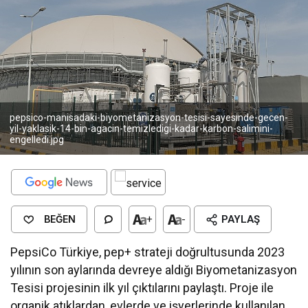
pepsico-manisadaki-biyometanizasyon-tesisi-sayesinde-gecen-
yil-yaklasik-14-bin-agacin-temizledigi-kadar-karbon-salimini-
engelledi.jpg
BEĞEN
+
-
PAYLAŞ
PepsiCo Türkiye, pep+ strateji doğrultusunda 2023
yılının son aylarında devreye aldığı Biyometanizasyon
Tesisi projesinin ilk yıl çıktılarını paylaştı. Proje ile
organik atıklardan, evlerde ve işyerlerinde kullanılan