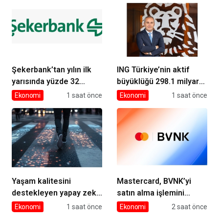
Şekerbank’tan yılın ilk
ING Türkiye’nin aktif
yarısında yüzde 32
büyüklüğü 298.1 milyar
büyüme
TL’ye ulaştı
Ekonomi
1 saat önce
Ekonomi
1 saat önce
Yaşam kalitesini
Mastercard, BVNK’yi
destekleyen yapay zekâ
satın alma işlemini
hizmetleri akıllı kentler
tamamladı
Ekonomi
1 saat önce
Ekonomi
2 saat önce
için finansman ve altyapı