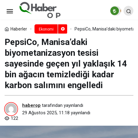
Hizmet Üretici Fiyat Endeksi,
Temmuz 2025
Paylaş
Yorum Yap
Haberler
PepsiCo, Manisa’daki biyometaniz
Ekonomi
PepsiCo, Manisa’daki
biyometanizasyon tesisi
sayesinde geçen yıl yaklaşık 14
bin ağacın temizlediği kadar
karbon salımını engelledi
haberop
tarafından yayınlandı
29 Ağustos 2025, 11:18
yayınlandı
122