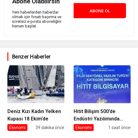
Abone Olabilirsin
ABONE OL
Yeni haberlerden haberdar
olmak için fırsatı kaçırma ve
ücretsiz e-posta aboneliğini
hemen başlat.
Benzer Haberler
Deniz Kızı Kadın Yelken
Hitit Bilişim 500’de
Kupası 18 Ekim’de
Endüstri Yazılımında
Birinci Sırada
Ekonomi
39 dakika önce
Ekonomi
1 saat önce