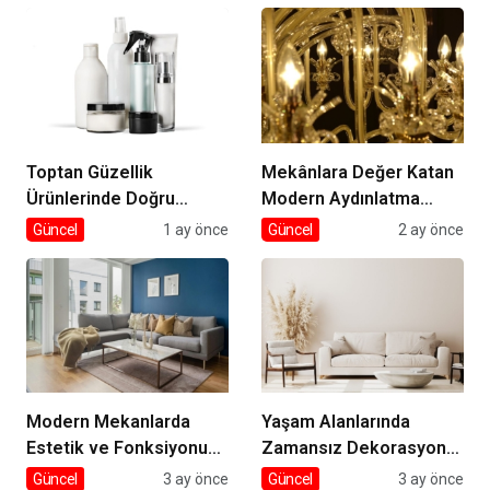
Toptan Güzellik
Mekânlara Değer Katan
Ürünlerinde Doğru
Modern Aydınlatma
Tedarik
Seçimleri
Güncel
1 ay önce
Güncel
2 ay önce
Modern Mekanlarda
Yaşam Alanlarında
Estetik ve Fonksiyonun
Zamansız Dekorasyon
Dengesi
Rehberi
Güncel
3 ay önce
Güncel
3 ay önce