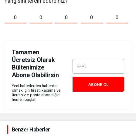
hangisini tercih ederdiniz?
0
0
0
0
0
Tamamen
Ücretsiz Olarak
Bültenimize
Abone Olabilirsin
ABONE OL
Yeni haberlerden haberdar
olmak için fırsatı kaçırma ve
ücretsiz e-posta aboneliğini
hemen başlat.
Benzer Haberler