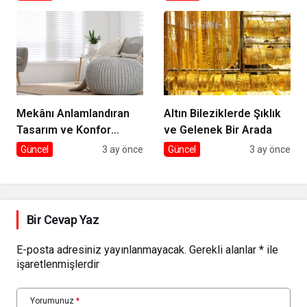
Mekânı Anlamlandıran
Altın Bileziklerde Şıklık
Tasarım ve Konfor
ve Gelenek Bir Arada
Dengesi
Güncel
3 ay önce
Güncel
3 ay önce
Bir Cevap Yaz
E-posta adresiniz yayınlanmayacak.
Gerekli alanlar
*
ile
işaretlenmişlerdir
Yorumunuz
*