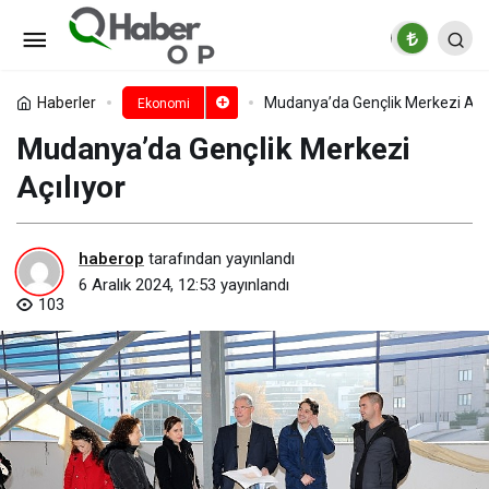
Borusan gönüllülük
çalışmalarıyla topluma değer katmaya
Paylaş
Yorum Yap
Haberler
Mudanya’da Gençlik Merkezi Açıl
Ekonomi
Mudanya’da Gençlik Merkezi
devam ediyor
Açılıyor
haberop
tarafından yayınlandı
6 Aralık 2024, 12:53
yayınlandı
103