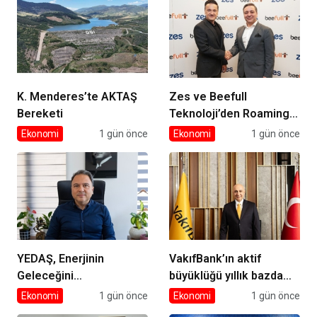
K. Menderes’te AKTAŞ
Zes ve Beefull
Bereketi
Teknoloji’den Roaming
İş Birliği
Ekonomi
1 gün önce
Ekonomi
1 gün önce
YEDAŞ, Enerjinin
VakıfBank’ın aktif
Geleceğini
büyüklüğü yıllık bazda
Şekillendirecek Genç
yüzde 28 artışla 5,8
Ekonomi
1 gün önce
Ekonomi
1 gün önce
Yetenekleri Arıyor
trilyon TL’yi aştı