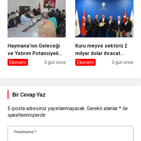
Haymana’nın Geleceği
Kuru meyve sektörü 2
ve Yatırım Potansiyeli
milyar dolar ihracat
Masaya Yatırıldı
hedefi için Ankara’dan
Ekonomi
3 gün önce
Ekonomi
3 gün önce
destek istedi
Bir Cevap Yaz
E-posta adresiniz yayınlanmayacak.
Gerekli alanlar
*
ile
işaretlenmişlerdir
Yorumunuz
*