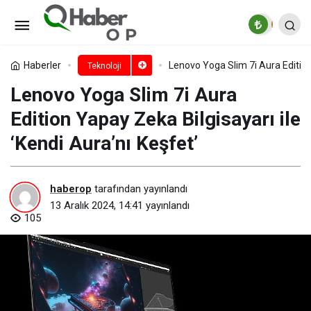
İkinci el telefon almak güvenli
mi?
Paylaş
Yorum Yap
Haberler
Lenovo Yoga Slim 7i Aura Edition 
Teknoloji
Lenovo Yoga Slim 7i Aura
Edition Yapay Zeka Bilgisayarı ile
‘Kendi Aura’nı Keşfet’
haberop
tarafından yayınlandı
13 Aralık 2024, 14:41
yayınlandı
105