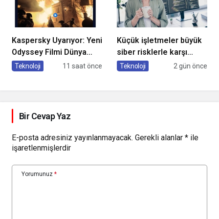
Kaspersky Uyarıyor: Yeni
Küçük işletmeler büyük
Odyssey Filmi Dünya
siber risklerle karşı
Çapında Heyecan
karşıya
Teknoloji
11 saat önce
Teknoloji
2 gün önce
Yaratırken Dolandırıcılar
da Harekete Geçiyor
Bir Cevap Yaz
E-posta adresiniz yayınlanmayacak.
Gerekli alanlar
*
ile
işaretlenmişlerdir
Yorumunuz
*