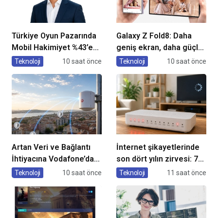
Türkiye Oyun Pazarında
Galaxy Z Fold8: Daha
Mobil Hakimiyet %43’e
geniş ekran, daha güçlü
Ulaştı
üretkenlik
Teknoloji
10 saat önce
Teknoloji
10 saat önce
Artan Veri ve Bağlantı
İnternet şikayetlerinde
İhtiyacına Vodafone’dan
son dört yılın zirvesi: 78
Yeni Anten Teknolojisi
bin 610 şikayet
Teknoloji
10 saat önce
Teknoloji
11 saat önce