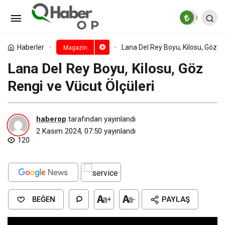
Will Smith Kimdir? Will Smith
Gençliği
Paylaş
Yorum Yap
Haberler
Lana Del Rey Boyu, Kilosu, Göz Re
Magazin
Lana Del Rey Boyu, Kilosu, Göz
Rengi ve Vücut Ölçüleri
haberop
tarafından yayınlandı
2 Kasım 2024, 07:50
yayınlandı
120
BEĞEN
+
-
PAYLAŞ