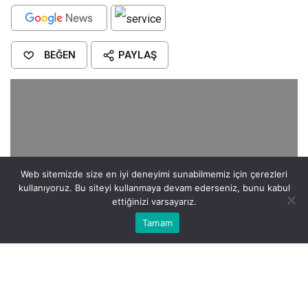
BEĞEN
PAYLAŞ
Web sitemizde size en iyi deneyimi sunabilmemiz için çerezleri
kullanıyoruz. Bu siteyi kullanmaya devam ederseniz, bunu kabul
ettiğinizi varsayarız.
Bu web sitesinde en iyi deneyimi yaşamanızı sağlamak için
Tamam
Anasayfa
Akış
Eczaneler
Trafik
Kabul
çerezler kullanılmaktadır.
Will Smith, Hollywood’un en sevilen simalarından biri.