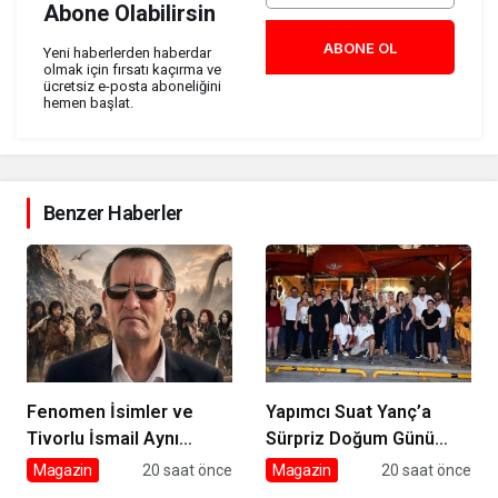
Abone Olabilirsin
ABONE OL
Yeni haberlerden haberdar
olmak için fırsatı kaçırma ve
ücretsiz e-posta aboneliğini
hemen başlat.
Benzer Haberler
Fenomen İsimler ve
Yapımcı Suat Yanç’a
Tivorlu İsmail Aynı
Sürpriz Doğum Günü
Filmde Buluştu! ‘Kozalak
Kutlaması!
Magazin
20 saat önce
Magazin
20 saat önce
Devri’ 7 Ağustos’ta