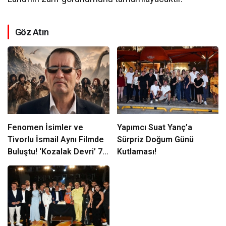
Göz Atın
Fenomen İsimler ve
Yapımcı Suat Yanç’a
Tivorlu İsmail Aynı Filmde
Sürpriz Doğum Günü
Buluştu! ‘Kozalak Devri’ 7
Kutlaması!
Ağustos’ta Vizyonda