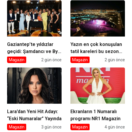
Vizyonda
Gaziantep’te yıldızlar
Yazın en çok konuşulan
geçidi: Şamdancı ve By
tatil kareleri bu sezon
Mustafa açılışı ile Green
Ethno Belek’ten geldi
Magazin
2 gün önce
Magazin
2 gün önce
Park’ta görkemli gala
Lara’dan Yeni Hit Adayı:
Ekranların 1 Numaralı
“Eski Numaralar” Yayında
programı NR1 Magazin
Magazin
3 gün önce
Magazin
4 gün önce