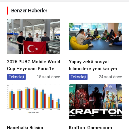
Benzer Haberler
2026 PUBG Mobile World
Yapay zekâ sosyal
Cup Heyecanı Paris’te
bilimcilere yeni kariyer
Başlıyor
kapıları açıyor!
Teknoloji
18 saat önce
Teknoloji
24 saat önce
Hanehalkı Bilişim
Krafton, Gamescom