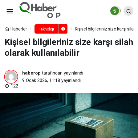
PUBG: BLINDSPOT, Erken Erişim
Sürümü 5 Şubat’ta Çıkıyor!
Paylaş
Yorum Yap
Haberler
Kişisel bilgileriniz size karşı silah 
Teknoloji
Kişisel bilgileriniz size karşı silah
olarak kullanılabilir
haberop
tarafından yayınlandı
9 Ocak 2026, 11:18
yayınlandı
122