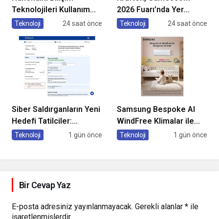
Teknolojileri Kullanım
2026 Fuarı’nda Yer
Araştırması, 2026
Alacak Oyunlarına Dair
Teknoloji
24 saat önce
Teknoloji
24 saat önce
Yeni Ayrıntıları Paylaştı
Siber Saldırganların Yeni
Samsung Bespoke AI
Hedefi Tatilciler:
WindFree Klimalar ile
Kaspersky’den Güvenli
çocuk odalarında
Teknoloji
1 gün önce
Teknoloji
1 gün önce
Seyahat Rehberi
rüzgarsız ve konforlu
uyku dönemi
Bir Cevap Yaz
E-posta adresiniz yayınlanmayacak.
Gerekli alanlar
*
ile
işaretlenmişlerdir