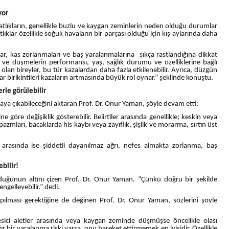
yor
lıkların, genellikle buzlu ve kaygan zeminlerin neden olduğu durumlar
ıklar özellikle soğuk havaların bir parçası olduğu için kış aylarında daha
r, kas zorlanmaları ve baş yaralanmalarına sıkça rastlandığına dikkat
e düşmelerin performansı, yaş, sağlık durumu ve özelliklerine bağlı
rı olan bireyler, bu tür kazalardan daha fazla etkilenebilir. Ayrıca, düzgün
r birikintileri kazaların artmasında büyük rol oynar.” şeklinde konuştu.
rle görülebilir
taya çıkabileceğini aktaran Prof. Dr. Onur Yaman, şöyle devam etti:
ne göre değişiklik gösterebilir. Belirtiler arasında genellikle; keskin veya
 spazmları, bacaklarda his kaybı veya zayıflık, şişlik ve morarma, sırtın üst
ler arasında ise şiddetli dayanılmaz ağrı, nefes almakta zorlanma, baş
bilir!
uğunun altını çizen Prof. Dr. Onur Yaman, “Çünkü doğru bir şekilde
ngelleyebilir.” dedi.
pılması gerektiğine de değinen Prof. Dr. Onur Yaman, sözlerini şöyle
 kesici aletler arasında veya kaygan zeminde düşmüşse öncelikle olası
ır bir yaralanma riski varsa, onu hareket ettirmemek en iyisidir. Özellikle