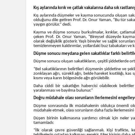
Kış aylarında kırık ve çatlak vakalarına daha sık rastlanı
Kış aylarında düşmeler ve kayma sonucunda oluşan sakat
olduğunu dile getiren Prof. Dr. Onur Yaman, “Bu tür sakatl
yaygın görülür.” dedi.
Kayma ve düşme sonucu burkulmalar, kırıklar, çatlamala
çeken Prof. Dr. Onur Yaman, “Bireysel düzeyde kayma v
olarak değişiklik gösterir. Yaşlı bireyler ve sağlık sorunla
temizlenmeyen kaldırımlar, yollardaki buz tabakaları ve ka
Düşme sonucu meydana gelen sakatlıklar farklı belirtile
Düşme sonucu oluşan sakatlıkların, çeşitli şiddetlerde or
“Bel sakatlıklarının belirtileri düşmenin şiddetine ve şekli
zonklayan ağrı, sürekli ağrı, belde hareket kısıtlılığı, kas
kısmı veya karın bölgesinde ağrı görülebilir.
Daha ciddi bir sakatlığın habercisi olabilecek belirti
yaralanması ve bayılma bulunur.”
Doğru müdahale olası sorunların ilerlemesini engelleye
Düşme sonrasında ilk müdahalenin oldukça önemli old
müdahale etmek, olası sorunların daha fazla ilerlemesini e
Düşen birinin kalkmasına yardımcı olmak için neler ya
tamamladı:
“İlk olarak çevre güvenliği sağlanmalı. Kişi trafikte,
tehlikelerin ortadan kalkması gerekir. Eğer kişinin daha ağ