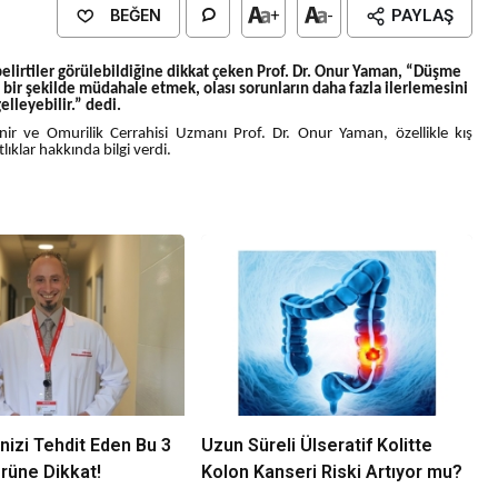
BEĞEN
+
-
PAYLAŞ
belirtiler görülebildiğine dikkat çeken Prof. Dr. Onur Yaman, “Düşme
ir şekilde müdahale etmek, olası sorunların daha fazla ilerlemesini
elleyebilir.” dedi.
ir ve Omurilik Cerrahisi Uzmanı Prof. Dr. Onur Yaman, özellikle kış
klar hakkında bilgi verdi.
nizi Tehdit Eden Bu 3
Uzun Süreli Ülseratif Kolitte
rüne Dikkat!
Kolon Kanseri Riski Artıyor mu?