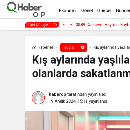
İnternetten besin takviyesi alırken nel
Ekonomi
Genel
Güncel
Günde
23:09
Cansever Hayatını Kayb
SON GELIŞMELER
Haberler
Kış aylarında yaşlıl
Sağlık
Kış aylarında yaşlıl
olanlarda sakatlanm
haberop
tarafından yayınlandı
19 Aralık 2024, 15:11
yayınlandı