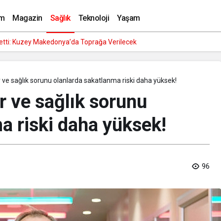
ere dikkat etmelisiniz?
m
Magazin
Sağlık
Teknoloji
Yaşam
etti: Kuzey Makedonya’da Toprağa Verilecek
ar ve sağlık sorunu olanlarda sakatlanma riski daha yüksek!
ar ve sağlık sorunu
a riski daha yüksek!
96