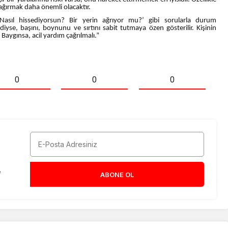
ğırmak daha önemli olacaktır.
‘Nasıl hissediyorsun? Bir yerin ağrıyor mu?’ gibi sorularla durum
mediyse, başını, boynunu ve sırtını sabit tutmaya özen gösterilir. Kişinin
Baygınsa, acil yardım çağrılmalı.”
0
0
0
e
ABONE OL