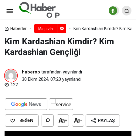
Angelina Jolie Boyu, Kilosu, Göz
Rengi ve Vücut Ölçüleri
Paylaş
Yorum Yap
Haberler
Kim Kardashian Kimdir? Kim Kard
Magazin
Kim Kardashian Kimdir? Kim
Kardashian Gençliği
haberop
tarafından yayınlandı
30 Ekim 2024, 07:20
yayınlandı
122
BEĞEN
+
-
PAYLAŞ