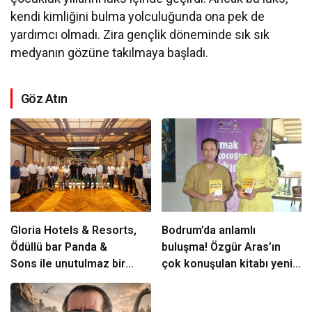
kendi kimliğini bulma yolculuğunda ona pek de
yardımcı olmadı. Zira gençlik döneminde sık sık
medyanın gözüne takılmaya başladı.
Göz Atın
Gloria Hotels & Resorts,
Bodrum’da anlamlı
Ödüllü bar Panda &
buluşma! Özgür Aras’ın
Sons ile unutulmaz bir
çok konuşulan kitabı yeni
Miksoloji Gecesine İmza
baskısını Titanic Luxury
Attı
Collection Bodrum’da