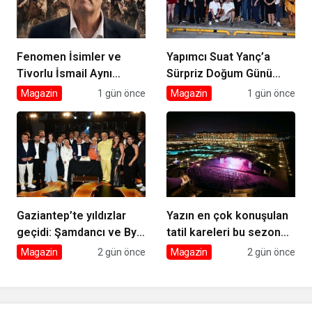
Fenomen İsimler ve
Yapımcı Suat Yanç’a
Tivorlu İsmail Aynı
Sürpriz Doğum Günü
Filmde Buluştu! ‘Kozalak
Kutlaması!
Magazin
1 gün önce
Magazin
1 gün önce
Devri’ 7 Ağustos’ta
Vizyonda
Gaziantep’te yıldızlar
Yazın en çok konuşulan
geçidi: Şamdancı ve By
tatil kareleri bu sezon
Mustafa açılışı ile Green
Ethno Belek’ten geldi
Magazin
2 gün önce
Magazin
2 gün önce
Park’ta görkemli gala