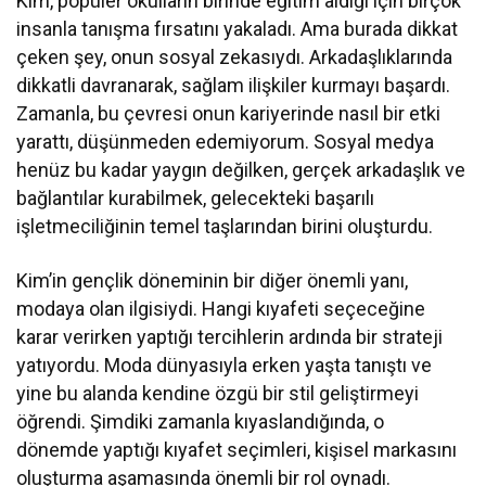
Kim, popüler okulların birinde eğitim aldığı için birçok
insanla tanışma fırsatını yakaladı. Ama burada dikkat
çeken şey, onun sosyal zekasıydı. Arkadaşlıklarında
dikkatli davranarak, sağlam ilişkiler kurmayı başardı.
Zamanla, bu çevresi onun kariyerinde nasıl bir etki
yarattı, düşünmeden edemiyorum. Sosyal medya
henüz bu kadar yaygın değilken, gerçek arkadaşlık ve
bağlantılar kurabilmek, gelecekteki başarılı
işletmeciliğinin temel taşlarından birini oluşturdu.
Kim’in gençlik döneminin bir diğer önemli yanı,
modaya olan ilgisiydi. Hangi kıyafeti seçeceğine
karar verirken yaptığı tercihlerin ardında bir strateji
yatıyordu. Moda dünyasıyla erken yaşta tanıştı ve
yine bu alanda kendine özgü bir stil geliştirmeyi
öğrendi. Şimdiki zamanla kıyaslandığında, o
dönemde yaptığı kıyafet seçimleri, kişisel markasını
oluşturma aşamasında önemli bir rol oynadı.