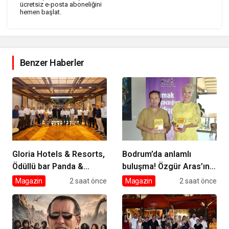
ücretsiz e-posta aboneliğini
hemen başlat.
Benzer Haberler
Gloria Hotels & Resorts,
Bodrum’da anlamlı
Ödüllü bar Panda &
buluşma! Özgür Aras’ın
Sons ile unutulmaz bir
çok konuşulan kitabı
Magazin
2 saat önce
Magazin
2 saat önce
Miksoloji Gecesine İmza
yeni baskısını Titanic
Attı
Luxury Collection
Bodrum’da kutladı