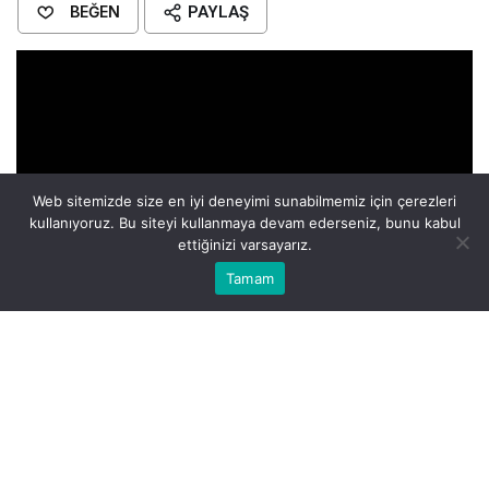
BEĞEN
PAYLAŞ
Web sitemizde size en iyi deneyimi sunabilmemiz için çerezleri
kullanıyoruz. Bu siteyi kullanmaya devam ederseniz, bunu kabul
ettiğinizi varsayarız.
Bu web sitesinde en iyi deneyimi yaşamanızı sağlamak için
Tamam
Anasayfa
Akış
Eczaneler
Trafik
Kabul
çerezler kullanılmaktadır.
Boyu
birçok kişi tarafından oldukça dikkat çekici.
Çünkü 1.69 cm (5 fit 7 inç) olan boyu, Hollywood
standartlarına göre oldukça ideal bir ölçü. Bu, ona