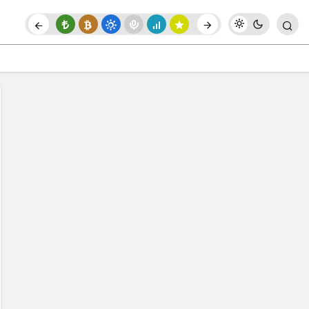
 Yer Alıyor
Paylaş
Yorum Yap