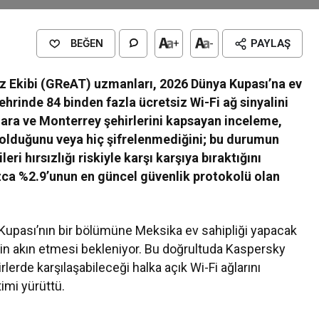
BEĞEN
+
-
PAYLAŞ
iz Ekibi (GReAT) uzmanları, 2026 Dünya Kupası’na ev
hrinde 84 binden fazla ücretsiz Wi-Fi ağ sinyalini
jara ve Monterrey şehirlerini kapsayan inceleme,
p olduğunu veya hiç şifrelenmediğini; bu durumun
ileri hırsızlığı riskiyle karşı karşıya bıraktığını
ızca %2.9’unun en güncel güvenlik protokolü olan
Kupası’nın bir bölümüne Meksika ev sahipliği yapacak
tin akın etmesi bekleniyor. Bu doğrultuda Kaspersky
rlerde karşılaşabileceği halka açık Wi-Fi ağlarını
imi yürüttü.