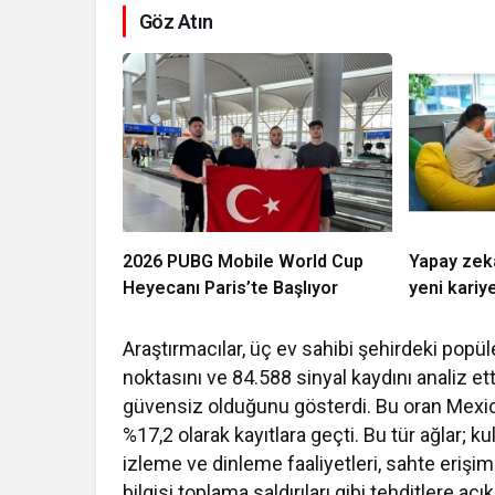
Göz Atın
2026 PUBG Mobile World Cup
Yapay zekâ
Heyecanı Paris’te Başlıyor
yeni kariye
Araştırmacılar, üç ev sahibi şehirdeki popü
noktasını ve 84.588 sinyal kaydını analiz et
güvensiz olduğunu gösterdi. Bu oran Mexic
%17,2 olarak kayıtlara geçti. Bu tür ağlar; kul
izleme ve dinleme faaliyetleri, sahte erişim
bilgisi toplama saldırıları gibi tehditlere açık