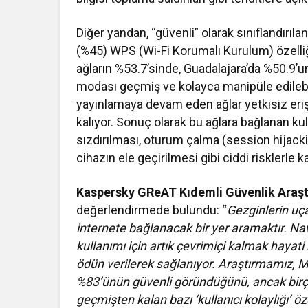
Diğer yandan, “güvenli” olarak sınıflandırı
(%45) WPS (Wi-Fi Korumalı Kurulum) özelliğin
ağların %53.7’sinde, Guadalajara’da %50.9’
modası geçmiş ve kolayca manipüle edilebil
yayınlamaya devam eden ağlar yetkisiz eriş
kalıyor. Sonuç olarak bu ağlara bağlanan kull
sızdırılması, oturum çalma (session hijackin
cihazın ele geçirilmesi gibi ciddi risklerle ka
Kaspersky GReAT Kıdemli Güvenlik Araşt
değerlendirmede bulundu: “
Gezginlerin uça
internete bağlanacak bir yer aramaktır. Na
kullanımı için artık çevrimiçi kalmak hayati
ödün verilerek sağlanıyor. Araştırmamız, M
%83’ünün güvenli göründüğünü, ancak bir
geçmişten kalan bazı ‘kullanıcı kolaylığı’ öze