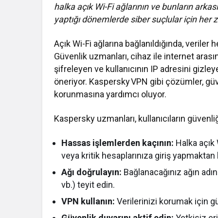
halka açık Wi-Fi ağlarının ve bunların arkas
yaptığı dönemlerde siber suçlular için he
Açık Wi-Fi ağlarına bağlanıldığında, veriler 
Güvenlik uzmanları, cihaz ile internet arasın
şifreleyen ve kullanıcının IP adresini gizl
öneriyor. Kaspersky VPN gibi çözümler, güven
korunmasına yardımcı oluyor.
Kaspersky uzmanları, kullanıcıların güvenli
Hassas işlemlerden kaçının:
Halka açık 
veya kritik hesaplarınıza giriş yapmaktan 
Ağı doğrulayın:
Bağlanacağınız ağın adını
vb.) teyit edin.
VPN kullanın:
Verilerinizi korumak için g
Güvenlik duvarını aktif edin:
Yetkisiz er