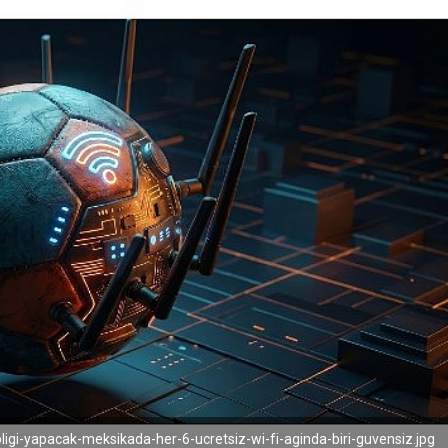
igi-yapacak-meksikada-her-6-ucretsiz-wi-fi-aginda-biri-guvensiz.jpg