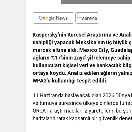
Kaspersky’nin Küresel Araştırma ve Anal
sahipliği yapacak Meksika’nın üç büyük şe
mercek altına aldı. Mexico City, Guadala
ağların %17’sinin zayıf şifrelemeye sahi
kullanıcıları kişisel veri ve bankacılık bilg
ortaya koydu. Analiz edilen ağların yaln
WPA3’ü kullandığı tespit edildi.
11 Haziran’da başlayacak olan 2026 Dünya 
ve turnuva süresince ülkeye binlerce turis
GReAT araştırmacıları, ziyaretçilerin bu şehi
haritalandırarak kapsamlı bir güvenlik denet