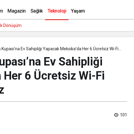
kleri, Siber Saldırganların En Etkili Yöntemleri Arasında
m
Magazin
Sağlık
Teknoloji
Yaşam
rlu İsmail Aynı Filmde Buluştu! ‘Kozalak Devri’ 7 Ağustos’ta Vizyonda
Kupası’na Ev Sahipliği Yapacak Meksika’da Her 6 Ücretsiz Wi-Fi
nsiz
pası’na Ev Sahipliği
Her 6 Ücretsiz Wi-Fi
z
101