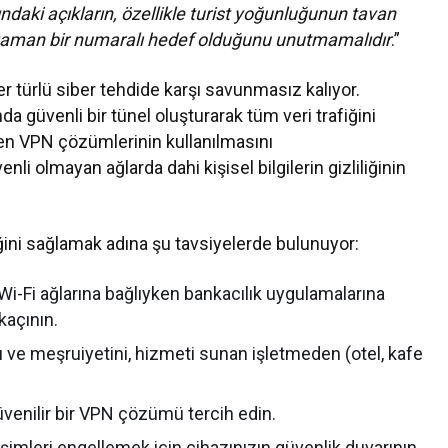
ındaki açıkların, özellikle turist yoğunluğunun tavan
r zaman bir numaralı hedef olduğunu unutmamalıdır
.”
her türlü siber tehdide karşı savunmasız kalıyor.
da güvenli bir tünel oluşturarak tüm veri trafiğini
eyen VPN çözümlerinin kullanılmasını
li olmayan ağlarda dahi kişisel bilgilerin gizliliğinin
ğini sağlamak adına şu tavsiyelerde bulunuyor:
Wi-Fi ağlarına bağlıyken bankacılık uygulamalarına
kaçının.
 ve meşruiyetini, hizmeti sunan işletmeden (otel, kafe
üvenilir bir VPN çözümü tercih edin.
işimleri engellemek için cihazınızın güvenlik duvarının