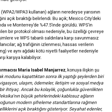
lan (WPA2/WPA3 kullanan) ağların neredeyse yarısının
i açık bıraktığı belirlendi. Bu açık; Mexico City’deki
unda ve Monterrey’de %47.5’inde görüldü. WPS’in
en bir protokol olması nedeniyle, bu özelliği çevreye
imlere ve WPS tabanlı saldırılara karşı savunmasız
anıcılar; ağ trafiğinin izlenmesi, hassas verilerin
g) ve aynı ağdaki kötü niyetli faaliyetler nedeniyle
rşı karşıya kalabiliyor.
ırmacısı Maria Isabel Manjarrez
, konuya ilişkin şu
k modunu kapattıktan sonra ilk yaptığı şeylerden biri
vigasyon, ulaşım, ödemeler, iletişim ve sosyal medya
 bir ihtiyaç. Ancak bu kolaylık, çoğunlukla güvenlikten
eksika’nın büyük şehirlerindeki kablosuz ağların
çoğunun modern şifreleme standartlarına rağmen
lliklerini açık bıraktığını gösteriyor. Seyahat edenler,