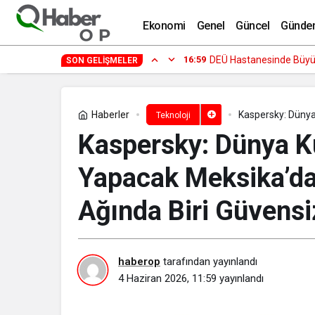
Kimlik Bilgilerine Dayalı Saldırı Tekni
Ekonomi
Genel
Güncel
Günde
14:29
Fenomen İsimler ve Tivo
SON GELIŞMELER
Haberler
Kaspersky: Dünya 
Teknoloji
Ağında Biri Güve
Kaspersky: Dünya Ku
Yapacak Meksika’da 
Ağında Biri Güvensi
haberop
tarafından yayınlandı
4 Haziran 2026, 11:59
yayınlandı