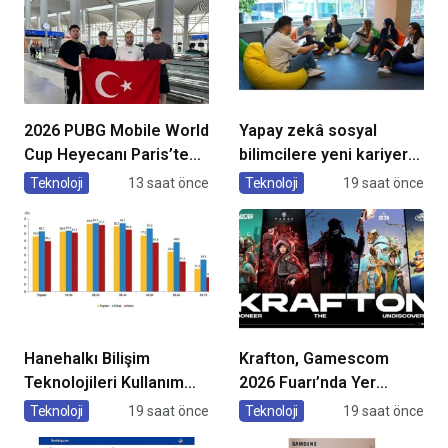
2026 PUBG Mobile World
Yapay zekâ sosyal
Cup Heyecanı Paris’te
bilimcilere yeni kariyer
Başlıyor
kapıları açıyor!
Teknoloji
13 saat önce
Teknoloji
19 saat önce
Hanehalkı Bilişim
Krafton, Gamescom
Teknolojileri Kullanım
2026 Fuarı’nda Yer
Araştırması, 2026
Alacak Oyunlarına Dair
Teknoloji
19 saat önce
Teknoloji
19 saat önce
Yeni Ayrıntıları Paylaştı