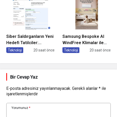
Siber Saldırganların Yeni
Samsung Bespoke AI
Hedefi Tatilciler:
WindFree Klimalar ile
Kaspersky’den Güvenli
çocuk odalarında
Teknoloji
20 saat önce
Teknoloji
20 saat önce
Seyahat Rehberi
rüzgarsız ve konforlu
uyku dönemi
Bir Cevap Yaz
E-posta adresiniz yayınlanmayacak.
Gerekli alanlar
*
ile
işaretlenmişlerdir
Yorumunuz
*