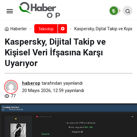
SAS Customer Intelligence 360,
Genişletilmiş Ajan Tabanlı Yapay Zeka
Paylaş
Yorum Yap
Haberler
Kaspersky, Dijital Takip ve Kişisel
Teknoloji
Kaspersky, Dijital Takip ve
Yeteneklerini Tanıttı
Kişisel Veri İfşasına Karşı
Uyarıyor
haberop
tarafından yayınlandı
20 Mayıs 2026, 12:59
yayınlandı
77