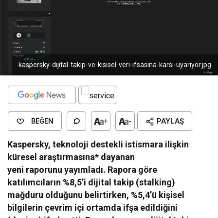
kaspersky-dijital-takip-ve-kisisel-veri-ifsasina-karsi-uyariyor.jpg
BEĞEN
+
-
PAYLAŞ
Kaspersky, teknoloji destekli istismara ilişkin
küresel araştırmasına* dayanan
yeni raporunu yayımladı. Rapora göre
katılımcıların %8,5’i dijital takip (stalking)
mağduru olduğunu belirtirken, %5,4’ü kişisel
bilgilerin çevrim içi ortamda ifşa edildiğini