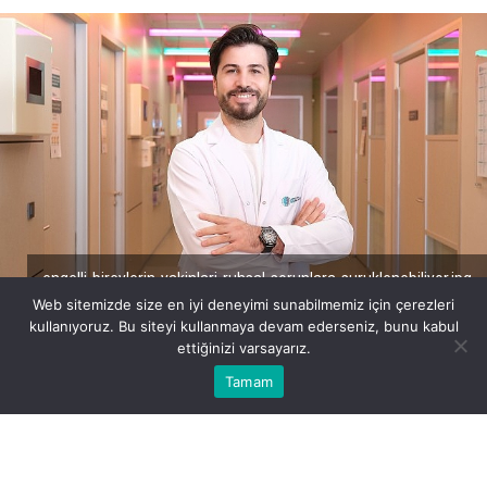
engelli-bireylerin-yakinlari-ruhsal-sorunlara-suruklenebiliyor.jpg
Web sitemizde size en iyi deneyimi sunabilmemiz için çerezleri
kullanıyoruz. Bu siteyi kullanmaya devam ederseniz, bunu kabul
ettiğinizi varsayarız.
Bu web sitesinde en iyi deneyimi yaşamanızı sağlamak için
Tamam
Anasayfa
Akış
Eczaneler
Trafik
Kabul
çerezler kullanılmaktadır.
BEĞEN
PAYLAŞ
Engelli bireylerin yakınlarının, geleceğin
belirsizlikleri ve engelli bireyin ihtiyaçlarını