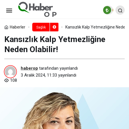
Engelli bireylerin yakınları ruhsal
sorunlara sürüklenebiliyor!
Paylaş
Yorum Yap
Haberler
Kansızlık Kalp Yetmezliğine Neden O
Sağlık
Kansızlık Kalp Yetmezliğine
Neden Olabilir!
haberop
tarafından yayınlandı
3 Aralık 2024, 11:33
yayınlandı
108