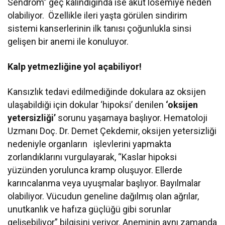
Sendrom” geç kalındığında ise akut lösemiye neden
olabiliyor.
Özellikle ileri yaşta görülen sindirim
sistemi kanserlerinin ilk tanısı çoğunlukla sinsi
gelişen bir anemi ile konuluyor.
Kalp yetmezliğine yol açabiliyor!
Kansızlık tedavi edilmediğinde dokulara az oksijen
ulaşabildiği için dokular ‘hipoksi’ denilen
‘oksijen
yetersizliği’
sorunu yaşamaya başlıyor. Hematoloji
Uzmanı Doç. Dr. Demet Çekdemir, oksijen yetersizliği
nedeniyle organların işlevlerini yapmakta
zorlandıklarını vurgulayarak, “Kaslar hipoksi
yüzünden yorulunca kramp oluşuyor. Ellerde
karıncalanma veya uyuşmalar başlıyor. Bayılmalar
olabiliyor. Vücudun geneline dağılmış olan ağrılar,
unutkanlık ve hafıza güçlüğü gibi sorunlar
gelişebiliyor” bilgisini veriyor. Aneminin aynı zamanda