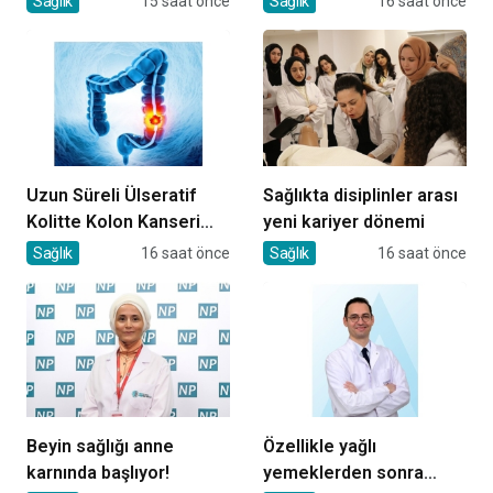
Sağlık
15 saat önce
Sağlık
16 saat önce
Uzun Süreli Ülseratif
Sağlıkta disiplinler arası
Kolitte Kolon Kanseri
yeni kariyer dönemi
Riski Artıyor mu?
Sağlık
16 saat önce
Sağlık
16 saat önce
Beyin sağlığı anne
Özellikle yağlı
karnında başlıyor!
yemeklerden sonra