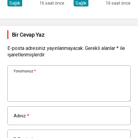
başlıyorsa, gecikmeyin
Sağlık
16 saat önce
Sağlık
16 saat önce
Bir Cevap Yaz
E-posta adresiniz yayınlanmayacak.
Gerekli alanlar
*
ile
işaretlenmişlerdir
Yorumunuz
*
Adınız
*