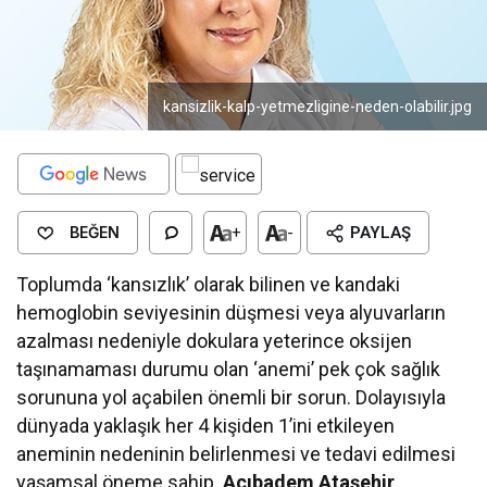
kansizlik-kalp-yetmezligine-neden-olabilir.jpg
BEĞEN
+
-
PAYLAŞ
Toplumda ‘kansızlık’ olarak bilinen ve kandaki
hemoglobin seviyesinin düşmesi veya alyuvarların
azalması nedeniyle dokulara yeterince oksijen
taşınamaması durumu olan ‘anemi’ pek çok sağlık
sorununa yol açabilen önemli bir sorun. Dolayısıyla
dünyada yaklaşık her 4 kişiden 1’ini etkileyen
aneminin nedeninin belirlenmesi ve tedavi edilmesi
yaşamsal öneme sahip.
Acıbadem Ataşehir