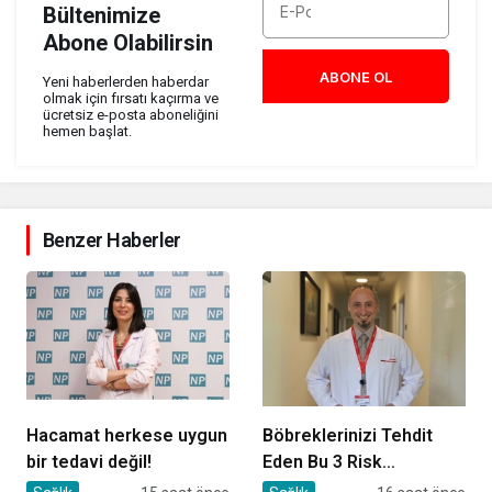
Bültenimize
Abone Olabilirsin
ABONE OL
Yeni haberlerden haberdar
olmak için fırsatı kaçırma ve
ücretsiz e-posta aboneliğini
hemen başlat.
Benzer Haberler
Hacamat herkese uygun
Böbreklerinizi Tehdit
bir tedavi değil!
Eden Bu 3 Risk
Faktörüne Dikkat!