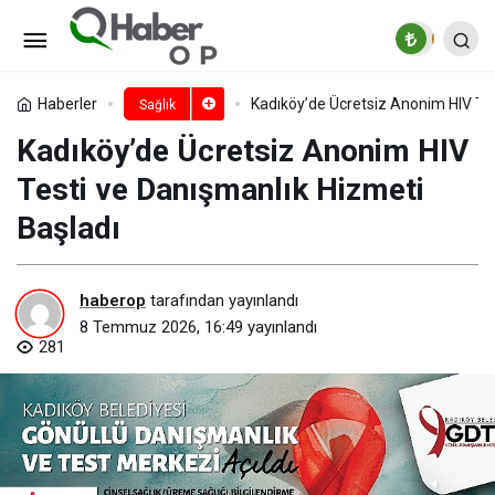
Meme Kanseri Kişiye Özel Akıllı
Yaklaşımlarla Tedavi Edilebiliyor
Paylaş
Yorum Yap
Haberler
Kadıköy’de Ücretsiz Anonim HIV Tes
Sağlık
Kadıköy’de Ücretsiz Anonim HIV
Testi ve Danışmanlık Hizmeti
Başladı
haberop
tarafından yayınlandı
8 Temmuz 2026, 16:49
yayınlandı
281