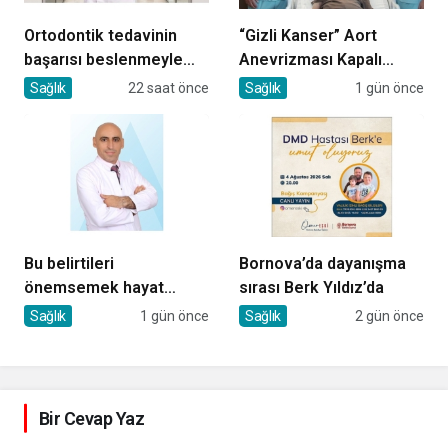
Ortodontik tedavinin
“Gizli Kanser” Aort
başarısı beslenmeyle
Anevrizması Kapalı
başlar!
Yöntemle Tedavi Edildi
Sağlık
22 saat önce
Sağlık
1 gün önce
Bu belirtileri
Bornova’da dayanışma
önemsemek hayat
sırası Berk Yıldız’da
kurtarıyor
Sağlık
1 gün önce
Sağlık
2 gün önce
Bir Cevap Yaz