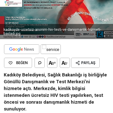
kadikoyde-ucretsiz-anonim-hiv-testi-ve-danismanlik-hizmeti-
basladi.jpg
BEĞEN
+
-
PAYLAŞ
Kadıköy Belediyesi, Sağlık Bakanlığı iş birliğiyle
Gönüllü Danışmanlık ve Test Merkezi’ni
hizmete açtı. Merkezde, kimlik bilgisi
istenmeden ücretsiz HIV testi yapılırken, test
öncesi ve sonrası danışmanlık hizmeti de
sunuluyor.