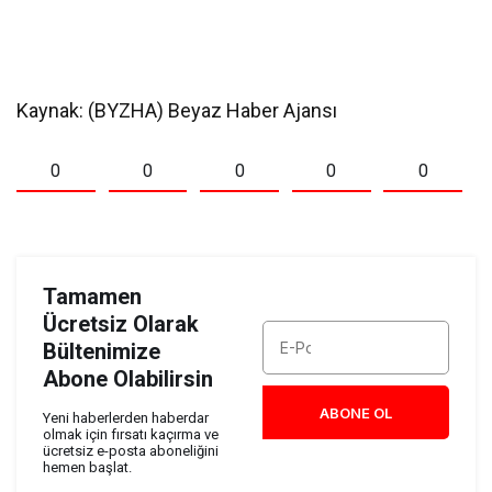
Kaynak: (BYZHA) Beyaz Haber Ajansı
0
0
0
0
0
Tamamen
Ücretsiz Olarak
Bültenimize
Abone Olabilirsin
ABONE OL
Yeni haberlerden haberdar
olmak için fırsatı kaçırma ve
ücretsiz e-posta aboneliğini
hemen başlat.