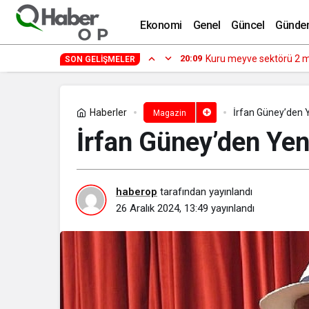
21. Peron’dan Orhan Veli Yorumu: Yeni
Ekonomi
Genel
Güncel
Günde
17:09
Uygulamalar yerini yapa
SON GELIŞMELER
Haberler
İrfan Güney’den 
Magazin
İrfan Güney’den Yen
haberop
tarafından yayınlandı
26 Aralık 2024, 13:49
yayınlandı