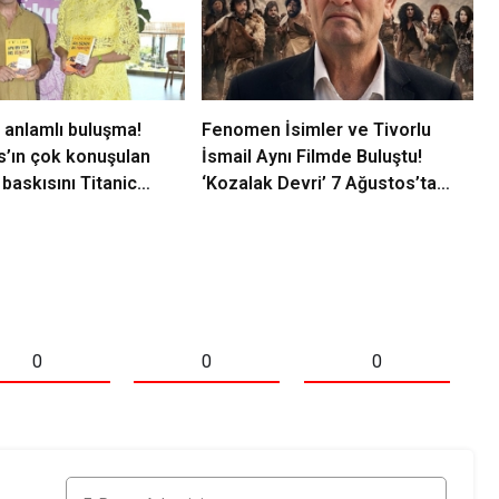
 anlamlı buluşma!
Fenomen İsimler ve Tivorlu
s’ın çok konuşulan
İsmail Aynı Filmde Buluştu!
 baskısını Titanic
‘Kozalak Devri’ 7 Ağustos’ta
llection Bodrum’da
Vizyonda
0
0
0