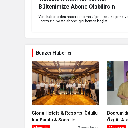
Bültenimize Abone Olabilirsin
Yeni haberlerden haberdar olmak için fırsatı kaçırma v
ücretsiz e-posta aboneliğini hemen başlat.
Benzer Haberler
Gloria Hotels & Resorts, Ödüllü
Bodrum’da
bar Panda & Sons ile
Özgür Ara
unutulmaz bir Miksoloji
kitabı yen
Magazin
7 saat önce
Magazin