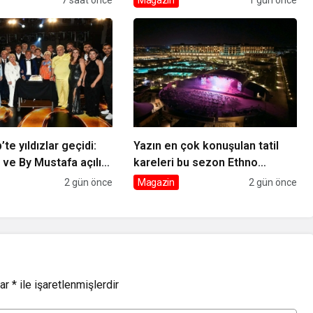
llection Bodrum’da
Vizyonda
te yıldızlar geçidi:
Yazın en çok konuşulan tatil
ve By Mustafa açılışı
kareleri bu sezon Ethno
 Park’ta görkemli gala
Belek’ten geldi
2 gün önce
Magazin
2 gün önce
lar
*
ile işaretlenmişlerdir