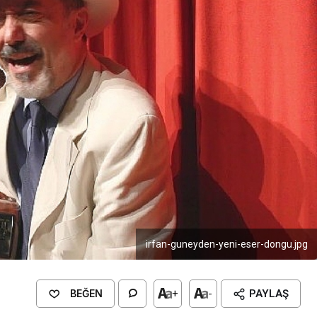
irfan-guneyden-yeni-eser-dongu.jpg
BEĞEN
+
-
PAYLAŞ