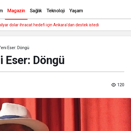
 Şarkı ‘Sakal’ Yayımda!
m
Magazin
Sağlık
Teknoloji
Yaşam
y zekaya bırakıyor
Yeni Eser: Döngü
i Eser: Döngü
120