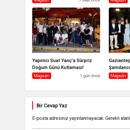
Gecesine İmza Attı
Luxury Co
kutladı
Yapımcı Suat Yanç’a Sürpriz
Gaziantep’
Doğum Günü Kutlaması!
Şamdancı 
ile Green
Magazin
1 gün önce
Magazin
Bir Cevap Yaz
E-posta adresiniz yayınlanmayacak.
Gerekli alan