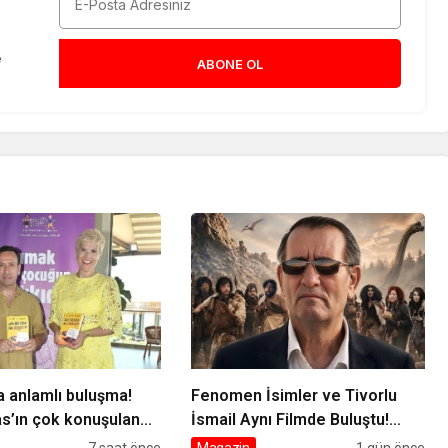
e
ABONE OL
 anlamlı buluşma!
Fenomen İsimler ve Tivorlu
s’ın çok konuşulan
İsmail Aynı Filmde Buluştu!
i baskısını Titanic
‘Kozalak Devri’ 7 Ağustos’ta
7 saat önce
Magazin
1 gün önce