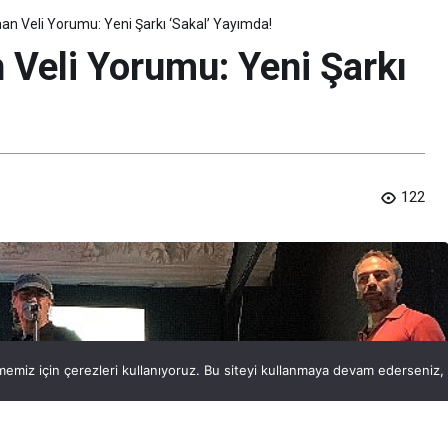
an Veli Yorumu: Yeni Şarkı ‘Sakal’ Yayımda!
 Veli Yorumu: Yeni Şarkı
122
emiz için çerezleri kullanıyoruz. Bu siteyi kullanmaya devam ederseniz, b