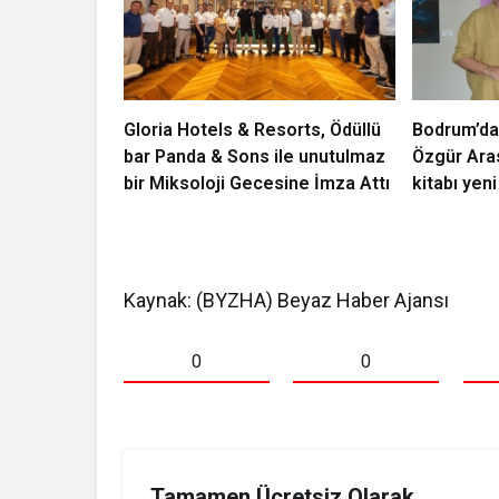
Gloria Hotels & Resorts, Ödüllü
Bodrum’da
bar Panda & Sons ile unutulmaz
Özgür Ara
bir Miksoloji Gecesine İmza Attı
kitabı yeni
Luxury Co
kutladı
Kaynak: (BYZHA) Beyaz Haber Ajansı
0
0
Tamamen Ücretsiz Olarak