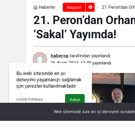
Haberler
21. Peron’dan Orh
Magazin
21. Peron’dan Orhan
‘Sakal’ Yayımda!
haberop
tarafından yayınlandı
26 Aralık 2024, 13:49
yayınlandı
Bu web sitesinde en iyi
deneyimi yaşamanızı sağlamak
için çerezler kullanılmaktadır.
Gizlilik Politikası
Kabul
Web sitemizde size en iyi deneyimi sunabilm