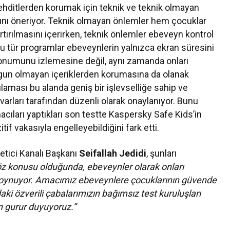
ehditlerden korumak için teknik ve teknik olmayan
ı öneriyor. Teknik olmayan önlemler hem çocuklar
artırılmasını içerirken, teknik önlemler ebeveyn kontrol
 Bu tür programlar ebeveynlerin yalnızca ekran süresini
konumunu izlemesine değil, aynı zamanda onları
gun olmayan içeriklerden korumasına da olanak
laması bu alanda geniş bir işlevselliğe sahip ve
uvarları tarafından düzenli olarak onaylanıyor. Bunu
cıları yaptıkları son testte Kaspersky Safe Kids’in
tif vakasıyla engelleyebildiğini fark etti.
etici Kanalı Başkanı
Seifallah Jedidi
, şunları
söz konusu olduğunda, ebeveynler olarak onları
l oynuyor. Amacımız ebeveynlere çocuklarının güvende
ki özverili çabalarımızın bağımsız test kuruluşları
n gurur duyuyoruz.”