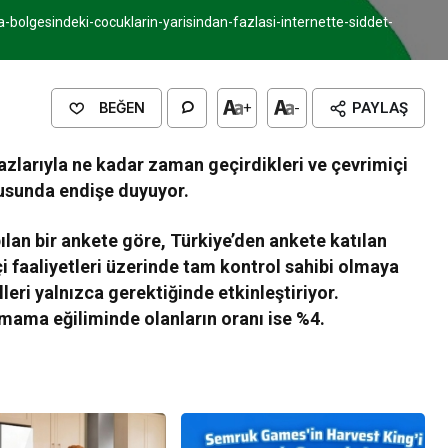
a-bolgesindeki-cocuklarin-yarisindan-fazlasi-internette-siddet-
BEĞEN
+
-
PAYLAŞ
zlarıyla ne kadar zaman geçirdikleri ve çevrimiçi
nusunda endişe duyuyor.
an bir ankete göre, Türkiye’den ankete katılan
i faaliyetleri üzerinde tam kontrol sahibi olmaya
leri yalnızca gerektiğinde etkinleştiriyor.
lmama eğiliminde olanların oranı ise %4.