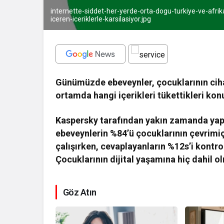
internette-siddet-her-yerde-orta-dogu-turkiye-ve-afrik
iceren-iceriklerle-karsilasiyor.jpg
Günümüzde ebeveynler, çocuklarının ciha
ortamda hangi içerikleri tükettikleri ko
Kaspersky tarafından yakın zamanda yapıl
ebeveynlerin %84’ü çocuklarının çevrimiç
çalışırken, cevaplayanların %12s’i kontrol
Çocuklarının dijital yaşamına hiç dahil o
Göz Atın