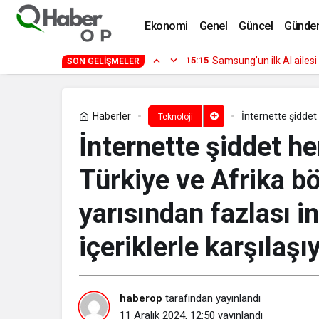
Alman Oyun Bilgisayarı ve Aksesuarla
Ekonomi
Genel
Güncel
Günde
15:15
Semruk Games’in Harves
SON GELIŞMELER
Haberler
İnternette şiddet
Teknoloji
yarısından fazlası
İnternette şiddet he
Türkiye ve Afrika b
yarısından fazlası i
içeriklerle karşılaşı
haberop
tarafından yayınlandı
11 Aralık 2024, 12:50
yayınlandı