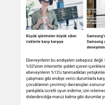
Küçük işletmeler büyük siber
Samsung’un
risklerle karşı karşıya
Samsung a
deneyimini
Ebeveynlerin bu endişeleri sebepsiz değil. 
%52’sinin internette şiddet içeren içerikler
ebeveynlerin %13’ü tanımadıkları yetişkinle
çalışması gibi endişe verici durumlarla karşı
çocuklarının çevrimiçi davranışları sonucund
yanlışlıkla ücretli oyun indirme, izin istem
dolandırıcılığa maruz kalma gibi durumlar ye