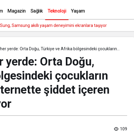
rı Markası ERAZER Türkiye’ye Geliyor
m
Magazin
Sağlık
Teknoloji
Yaşam
t King’i Global Pazarda Oyuncularla Buluştu!
 her yerde: Orta Doğu, Türkiye ve Afrika bölgesindeki çocukların
 internette şiddet içeren içeriklerle karşılaşıyor
r yerde: Orta Doğu,
ölgesindeki çocukların
nternette şiddet içeren
yor
109