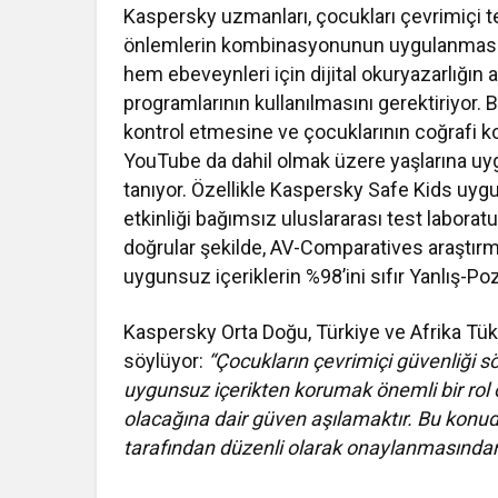
Kaspersky uzmanları, çocukları çevrimiçi t
önlemlerin kombinasyonunun uygulanmasın
hem ebeveynleri için dijital okuryazarlığın 
programlarının kullanılmasını gerektiriyor.
kontrol etmesine ve çocuklarının coğrafi 
YouTube da dahil olmak üzere yaşlarına uy
tanıyor. Özellikle Kaspersky Safe Kids uygu
etkinliği bağımsız uluslararası test laborat
doğrular şekilde, AV-Comparatives araştırma
uygunsuz içeriklerin %98’ini sıfır Yanlış-Pozi
Kaspersky Orta Doğu, Türkiye ve Afrika Tük
söylüyor:
“Çocukların çevrimiçi güvenliği 
uygunsuz içerikten korumak önemli bir ro
olacağına dair güven aşılamaktır. Bu konuda
tarafından düzenli olarak onaylanmasında