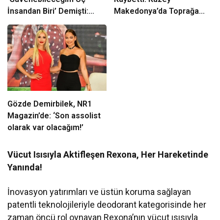
İnsandan Biri’ Demişti:
Makedonya’da Toprağa
Mahmut Görgen’den
Verilecek
Cansever’e Duygusal Veda
Gözde Demirbilek, NR1
Magazin’de: ‘Son assolist
olarak var olacağım!’
Vücut Isısıyla Aktifleşen Rexona, Her Hareketinde
Yanında!
İnovasyon yatırımları ve üstün koruma sağlayan
patentli teknolojileriyle deodorant kategorisinde her
zaman öncü rol oynayan Rexona’nın vücut ısısıyla