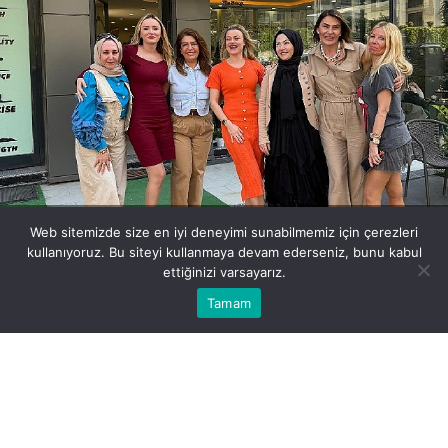
nil-tellioglu-beylikduzu-subesinden-unlu-isimleri-bulusturan-
Web sitemizde size en iyi deneyimi sunabilmemiz için çerezleri
etkinlik.jpg
kullanıyoruz. Bu siteyi kullanmaya devam ederseniz, bunu kabul
ettiğinizi varsayarız.
Bu web sitesinde en iyi deneyimi yaşamanızı sağlamak için
Tamam
Anasayfa
Akış
Eczaneler
Trafik
Kabul
çerezler kullanılmaktadır.
BEĞEN
PAYLAŞ
Ünlü oyuncu ve sunucu
Meral Kaplan
, cemiyet
hayatının önde gelen isimlerinden
Derya Özgören
,