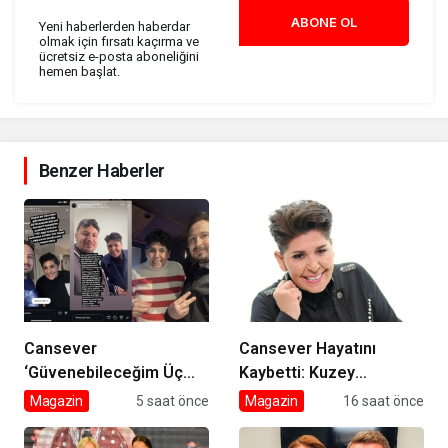
ABONE OL
Yeni haberlerden haberdar
olmak için fırsatı kaçırma ve
ücretsiz e-posta aboneliğini
hemen başlat.
Benzer Haberler
Cansever
Cansever Hayatını
‘Güvenebileceğim Üç
Kaybetti: Kuzey
İnsandan Biri’ Demişti:
Makedonya’da Toprağa
Magazin
5 saat önce
Magazin
16 saat önce
Mahmut Görgen’den
Verilecek
Cansever’e Duygusal