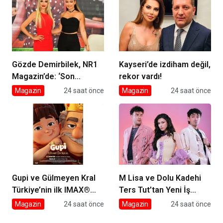
Veda
Gözde Demirbilek, NR1
Kayseri’de izdiham değil,
Magazin’de: ‘Son
rekor vardı!
assolist olarak var
Magazin
24 saat önce
Magazin
24 saat önce
olacağım!’
Gupi ve Gülmeyen Kral
M Lisa ve Dolu Kadehi
Türkiye’nin ilk IMAX®
Ters Tut’tan Yeni İş
animasyon filmi oluyor
Birliği: Vişne
Magazin
24 saat önce
Magazin
24 saat önce