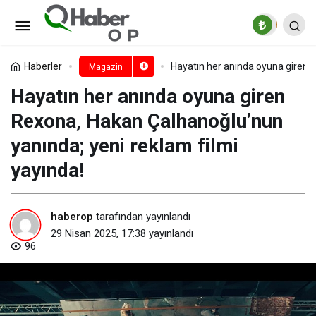
Nil Tellioğlu Beylikdüzü
Şubesi’nden Ünlü İsimleri Buluşturan
Paylaş
Yorum Yap
Haberler
Hayatın her anında oyuna giren R
Magazin
Hayatın her anında oyuna giren
Etkinlik
Rexona, Hakan Çalhanoğlu’nun
yanında; yeni reklam filmi
yayında!
haberop
tarafından yayınlandı
29 Nisan 2025, 17:38
yayınlandı
96