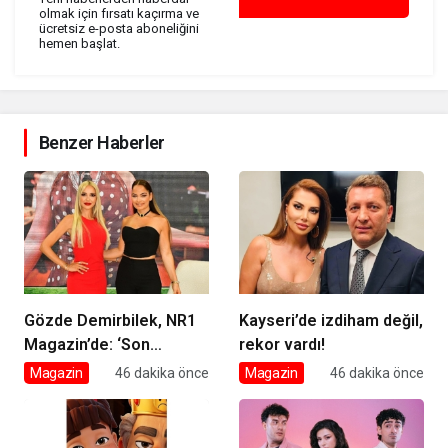
olmak için fırsatı kaçırma ve
ücretsiz e-posta aboneliğini
hemen başlat.
Benzer Haberler
Gözde Demirbilek, NR1
Kayseri’de izdiham değil,
Magazin’de: ‘Son
rekor vardı!
assolist olarak var
Magazin
46 dakika önce
Magazin
46 dakika önce
olacağım!’