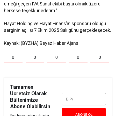
emeği geçen IVA Sanat ekibi başta olmak üzere
herkese teşekkür ederim.’’
Hayat Holding ve Hayat Finans’ın sponsoru olduğu
serginin açılışı 7 Ekim 2025 Salı günü gerçekleşecek.
Kaynak: (BYZHA) Beyaz Haber Ajansı
0
0
0
0
0
Tamamen
Ücretsiz Olarak
Bültenimize
Abone Olabilirsin
ABONE OL
Yeni haberlerden haberdar