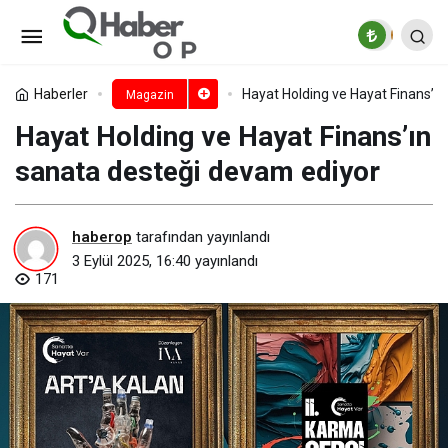
Content Turkey’den “Mevlana:
Mest-i Aşk” 17 Ekim’de Sinemalarda
Paylaş
Yorum Yap
Haberler
Hayat Holding ve Hayat Finans’ı
Magazin
Hayat Holding ve Hayat Finans’ın
sanata desteği devam ediyor
haberop
tarafından yayınlandı
3 Eylül 2025, 16:40
yayınlandı
171