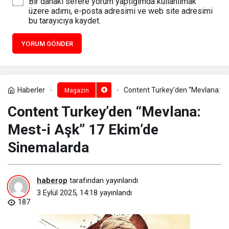
Bir dahaki sefere yorum yaptığımda kullanılmak
üzere adımı, e-posta adresimi ve web site adresimi
bu tarayıcıya kaydet.
YORUM GÖNDER
Haberler
Content Turkey’den “Mevlana: M
Magazin
Content Turkey’den “Mevlana:
Mest-i Aşk” 17 Ekim’de
Sinemalarda
haberop
tarafından yayınlandı
3 Eylül 2025, 14:18
yayınlandı
187