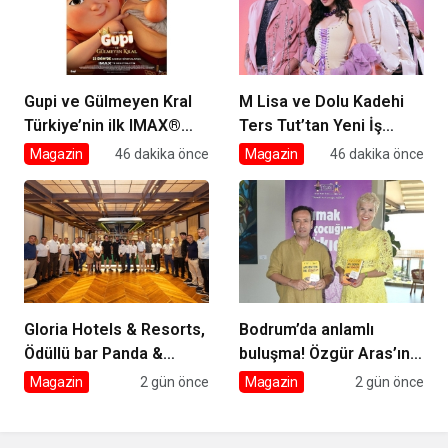
Gupi ve Gülmeyen Kral
M Lisa ve Dolu Kadehi
Türkiye’nin ilk IMAX®
Ters Tut’tan Yeni İş
animasyon filmi oluyor
Birliği: Vişne
Magazin
46 dakika önce
Magazin
46 dakika önce
Gloria Hotels & Resorts,
Bodrum’da anlamlı
Ödüllü bar Panda &
buluşma! Özgür Aras’ın
Sons ile unutulmaz bir
çok konuşulan kitabı
Magazin
2 gün önce
Magazin
2 gün önce
Miksoloji Gecesine İmza
yeni baskısını Titanic
Attı
Luxury Collection