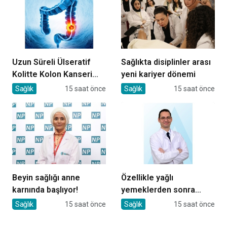
Uzun Süreli Ülseratif
Sağlıkta disiplinler arası
Kolitte Kolon Kanseri
yeni kariyer dönemi
Riski Artıyor mu?
Sağlık
15 saat önce
Sağlık
15 saat önce
Beyin sağlığı anne
Özellikle yağlı
karnında başlıyor!
yemeklerden sonra
başlıyorsa, gecikmeyin
Sağlık
15 saat önce
Sağlık
15 saat önce