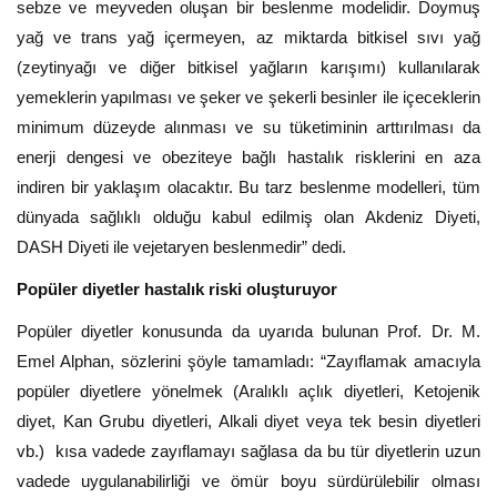
sebze ve meyveden oluşan bir beslenme modelidir. Doymuş
yağ ve trans yağ içermeyen, az miktarda bitkisel sıvı yağ
(zeytinyağı ve diğer bitkisel yağların karışımı) kullanılarak
yemeklerin yapılması ve şeker ve şekerli besinler ile içeceklerin
minimum düzeyde alınması ve su tüketiminin arttırılması da
enerji dengesi ve obeziteye bağlı hastalık risklerini en aza
indiren bir yaklaşım olacaktır. Bu tarz beslenme modelleri, tüm
dünyada sağlıklı olduğu kabul edilmiş olan Akdeniz Diyeti,
DASH Diyeti ile vejetaryen beslenmedir” dedi.
Popüler diyetler hastalık riski oluşturuyor
Popüler diyetler konusunda da uyarıda bulunan Prof. Dr. M.
Emel Alphan, sözlerini şöyle tamamladı: “Zayıflamak amacıyla
popüler diyetlere yönelmek (Aralıklı açlık diyetleri, Ketojenik
diyet, Kan Grubu diyetleri, Alkali diyet veya tek besin diyetleri
vb.) kısa vadede zayıflamayı sağlasa da bu tür diyetlerin uzun
vadede uygulanabilirliği ve ömür boyu sürdürülebilir olması