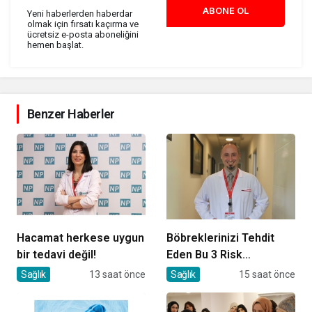
ABONE OL
Yeni haberlerden haberdar
olmak için fırsatı kaçırma ve
ücretsiz e-posta aboneliğini
hemen başlat.
Benzer Haberler
Hacamat herkese uygun
Böbreklerinizi Tehdit
bir tedavi değil!
Eden Bu 3 Risk
Faktörüne Dikkat!
Sağlık
13 saat önce
Sağlık
15 saat önce