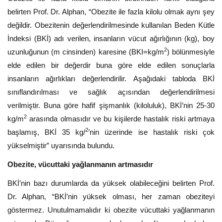
belirten Prof. Dr. Alphan, “Obezite ile fazla kilolu olmak aynı şey
değildir. Obezitenin değerlendirilmesinde kullanılan Beden Kütle
İndeksi (BKİ) adı verilen, insanların vücut ağırlığının (kg), boy
2
uzunluğunun (m cinsinden) karesine (BKI=kg/m
) bölünmesiyle
elde edilen bir değerdir buna göre elde edilen sonuçlarla
insanların ağırlıkları değerlendirilir. Aşağıdaki tabloda BKİ
sınıflandırılması ve sağlık açısından değerlendirilmesi
verilmiştir. Buna göre hafif şişmanlık (kiloluluk), BKİ’nin 25-30
2
kg/m
arasında olmasıdır ve bu kişilerde hastalık riski artmaya
2
başlamış, BKİ 35 kg/
’nin üzerinde ise hastalık riski çok
yükselmiştir” uyarısında bulundu.
Obezite, vücuttaki yağlanmanın artmasıdır
BKİ’nin bazı durumlarda da yüksek olabileceğini belirten Prof.
Dr. Alphan, “BKİ’nin yüksek olması, her zaman obeziteyi
göstermez. Unutulmamalıdır ki obezite vücuttaki yağlanmanın