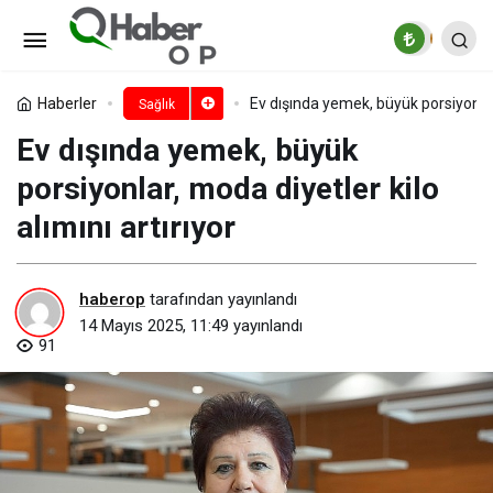
Yoğun iş yükü, hemşireleri
fiziksel ve ruhsal olarak yıpratıyor!
Paylaş
Yorum Yap
Haberler
Ev dışında yemek, büyük porsiyonlar,
Sağlık
Ev dışında yemek, büyük
porsiyonlar, moda diyetler kilo
alımını artırıyor
haberop
tarafından yayınlandı
14 Mayıs 2025, 11:49
yayınlandı
91