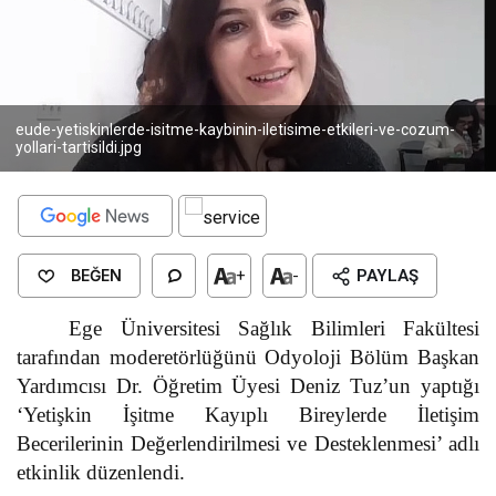
eude-yetiskinlerde-isitme-kaybinin-iletisime-etkileri-ve-cozum-
yollari-tartisildi.jpg
BEĞEN
+
-
PAYLAŞ
Ege Üniversitesi Sağlık Bilimleri Fakültesi
tarafından moderetörlüğünü Odyoloji Bölüm Başkan
Yardımcısı Dr. Öğretim Üyesi Deniz Tuz’un yaptığı
‘Yetişkin İşitme Kayıplı Bireylerde İletişim
Becerilerinin Değerlendirilmesi ve Desteklenmesi’ adlı
etkinlik düzenlendi.