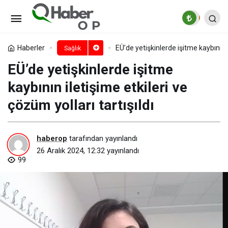
Cıva salınımı, dolguların zarar
görmesi ya da aşınmasıyla artabilir!
Paylaş
Yorum Yap
Haberler
EÜ’de yetişkinlerde işitme kaybının il
Sağlık
EÜ’de yetişkinlerde işitme
Amalgam dolgular değiştirilirken dikkat
kaybının iletişime etkileri ve
edilmeli!
çözüm yolları tartışıldı
haberop
tarafından yayınlandı
26 Aralık 2024, 12:32
yayınlandı
99