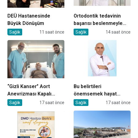
DEÜ Hastanesinde
Ortodontik tedavinin
Büyük Dönüşüm
başarısı beslenmeyle
başlar!
Sağlık
11 saat önce
Sağlık
14 saat önce
“Gizli Kanser” Aort
Bu belirtileri
Anevrizması Kapalı
önemsemek hayat
Yöntemle Tedavi Edildi
kurtarıyor
Sağlık
17 saat önce
Sağlık
17 saat önce