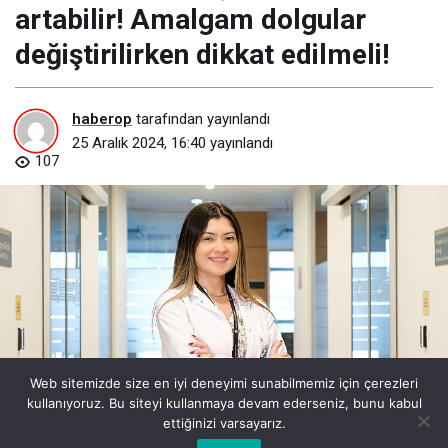
artabilir! Amalgam dolgular
değiştirilirken dikkat edilmeli!
haberop
tarafından yayınlandı
25 Aralık 2024, 16:40
yayınlandı
107
Web sitemizde size en iyi deneyimi sunabilmemiz için çerezleri
kullanıyoruz. Bu siteyi kullanmaya devam ederseniz, bunu kabul
civa-salinimi-dolgularin-zarar-gormesi-ya-da-asinmasiyla-artabilir-
ettiğinizi varsayarız.
amalgam-dolgular-degistirilirken-dikkat-edilmeli.jpg