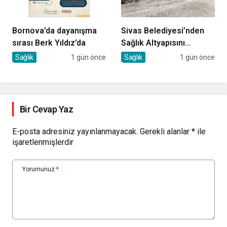
Bornova’da dayanışma
Sivas Belediyesi’nden
sırası Berk Yıldız’da
Sağlık Altyapısını
Güçlendirecek Yatırım
Sağlık
1 gün önce
Sağlık
1 gün önce
Bir Cevap Yaz
E-posta adresiniz yayınlanmayacak.
Gerekli alanlar
*
ile
işaretlenmişlerdir
Yorumunuz
*