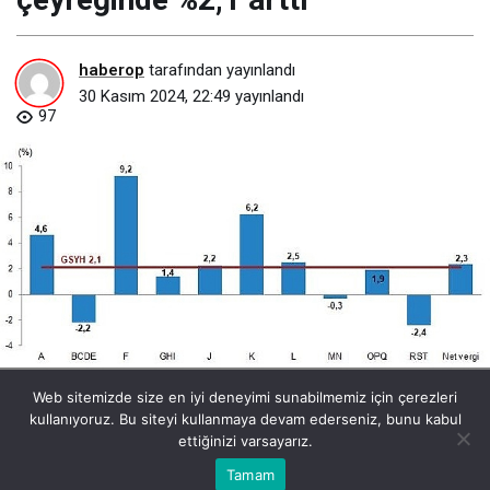
haberop
tarafından yayınlandı
30 Kasım 2024, 22:49
yayınlandı
97
tuik-gayrisafi-yurt-ici-hasila-gsyh-2024-yili-ucuncu-ceyreginde-21-
Web sitemizde size en iyi deneyimi sunabilmemiz için çerezleri
artti.jpg
kullanıyoruz. Bu siteyi kullanmaya devam ederseniz, bunu kabul
ettiğinizi varsayarız.
Bu web sitesinde en iyi deneyimi yaşamanızı sağlamak için
Tamam
Anasayfa
Akış
Eczaneler
Trafik
Kabul
çerezler kullanılmaktadır.