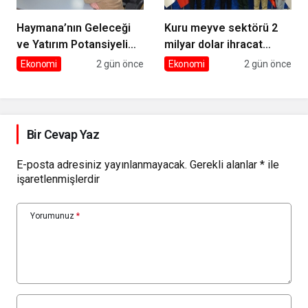
Haymana’nın Geleceği
Kuru meyve sektörü 2
ve Yatırım Potansiyeli
milyar dolar ihracat
Masaya Yatırıldı
hedefi için Ankara’dan
Ekonomi
2 gün önce
Ekonomi
2 gün önce
destek istedi
Bir Cevap Yaz
E-posta adresiniz yayınlanmayacak.
Gerekli alanlar
*
ile
işaretlenmişlerdir
Yorumunuz
*