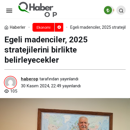
Tüik: Gayrisafi Yurt İçi Hasıla
(GSYH) 2024 yılı üçüncü çeyreğinde %2,1
Paylaş
Yorum Yap
Haberler
Egeli madenciler, 2025 stratejileri
Ekonomi
Egeli madenciler, 2025
arttı
stratejilerini birlikte
belirleyecekler
haberop
tarafından yayınlandı
30 Kasım 2024, 22:49
yayınlandı
105