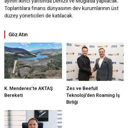
ayının ikinci yarısında Denizli ve Muğla’da yapılacak.
Toplantılara finans dünyasının dev kurumlarının üst
düzey yöneticileri de katılacak.
Göz Atın
K. Menderes’te AKTAŞ
Zes ve Beefull
Bereketi
Teknoloji’den Roaming İş
Birliği