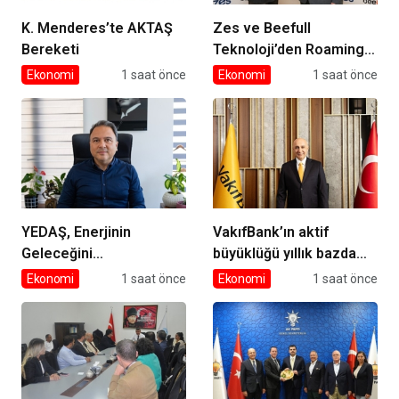
K. Menderes’te AKTAŞ
Zes ve Beefull
Bereketi
Teknoloji’den Roaming
İş Birliği
Ekonomi
1 saat önce
Ekonomi
1 saat önce
YEDAŞ, Enerjinin
VakıfBank’ın aktif
Geleceğini
büyüklüğü yıllık bazda
Şekillendirecek Genç
yüzde 28 artışla 5,8
Ekonomi
1 saat önce
Ekonomi
1 saat önce
Yetenekleri Arıyor
trilyon TL’yi aştı