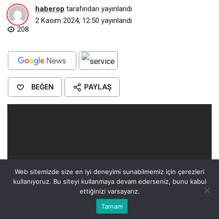
haberop
tarafından yayınlandı
2 Kasım 2024, 12:50
yayınlandı
208
BEĞEN
PAYLAŞ
Web sitemizde size en iyi deneyimi sunabilmemiz için çerezleri
kullanıyoruz. Bu siteyi kullanmaya devam ederseniz, bunu kabul
ettiğinizi varsayarız.
Bu web sitesinde en iyi deneyimi yaşamanızı sağlamak için
Tamam
Anasayfa
Akış
Eczaneler
Trafik
Kabul
çerezler kullanılmaktadır.