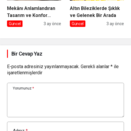
Mekânı Anlamlandıran
Altın Bileziklerde Şıklık
Tasarım ve Konfor
ve Gelenek Bir Arada
Dengesi
Güncel
3 ay önce
Güncel
3 ay önce
Bir Cevap Yaz
E-posta adresiniz yayınlanmayacak.
Gerekli alanlar
*
ile
işaretlenmişlerdir
Yorumunuz
*
Adınız
*