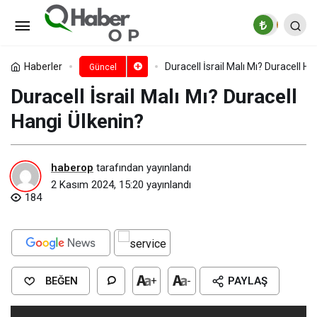
Philips İsrail Malı Mı? Philips
Hangi Ülkenin?
Paylaş
Yorum Yap
Haberler
Duracell İsrail Malı Mı? Duracell H
Güncel
Duracell İsrail Malı Mı? Duracell
Hangi Ülkenin?
haberop
tarafından yayınlandı
2 Kasım 2024, 15:20
yayınlandı
184
BEĞEN
+
-
PAYLAŞ