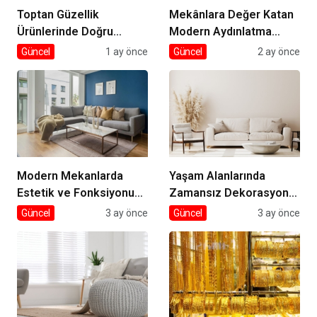
Toptan Güzellik
Mekânlara Değer Katan
Ürünlerinde Doğru
Modern Aydınlatma
Tedarik
Seçimleri
Güncel
1 ay önce
Güncel
2 ay önce
Modern Mekanlarda
Yaşam Alanlarında
Estetik ve Fonksiyonun
Zamansız Dekorasyon
Dengesi
Rehberi
Güncel
3 ay önce
Güncel
3 ay önce