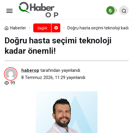
Diş beyazlatmada doğru zaman,
doğru yöntem önemli!
Paylaş
Yorum Yap
Haberler
Doğru hasta seçimi teknoloji kadar 
Sağlık
Doğru hasta seçimi teknoloji
kadar önemli!
haberop
tarafından yayınlandı
8 Temmuz 2026, 11:29
yayınlandı
99