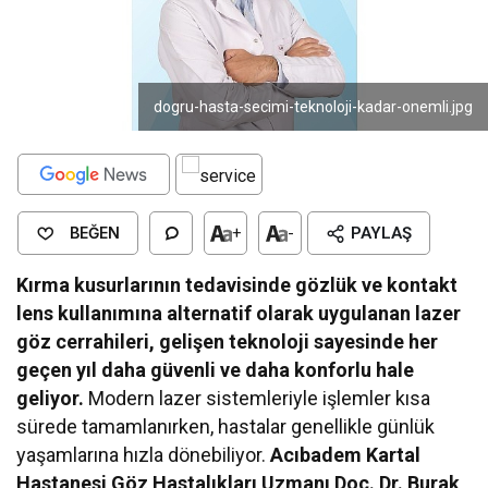
dogru-hasta-secimi-teknoloji-kadar-onemli.jpg
BEĞEN
+
-
PAYLAŞ
Kırma kusurlarının tedavisinde gözlük ve kontakt
lens kullanımına alternatif olarak uygulanan lazer
göz cerrahileri, gelişen teknoloji sayesinde her
geçen yıl daha güvenli ve daha konforlu hale
geliyor.
Modern lazer sistemleriyle işlemler kısa
sürede tamamlanırken, hastalar genellikle günlük
yaşamlarına hızla dönebiliyor.
Acıbadem Kartal
Hastanesi Göz Hastalıkları Uzmanı Doç. Dr. Burak