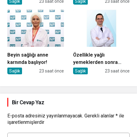
Sağlık
23 saat önce
Sağlık
23 saat önce
Beyin sağlığı anne
Özellikle yağlı
karnında başlıyor!
yemeklerden sonra
başlıyorsa, gecikmeyin
Sağlık
23 saat önce
Sağlık
23 saat önce
Bir Cevap Yaz
E-posta adresiniz yayınlanmayacak.
Gerekli alanlar
*
ile
işaretlenmişlerdir