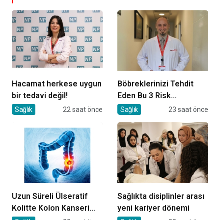
Hacamat herkese uygun
Böbreklerinizi Tehdit
bir tedavi değil!
Eden Bu 3 Risk
Faktörüne Dikkat!
Sağlık
22 saat önce
Sağlık
23 saat önce
Uzun Süreli Ülseratif
Sağlıkta disiplinler arası
Kolitte Kolon Kanseri
yeni kariyer dönemi
Riski Artıyor mu?